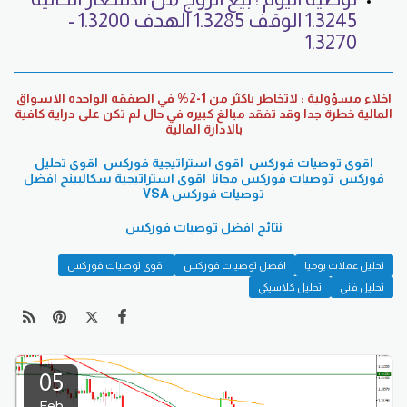
1.3245 الوقف 1.3285 الهدف 1.3200 -
1.3270
اخلاء مسؤولية : لاتخاطر باكثر من 1-2% في الصفقه الواحده الاسواق
المالية خطرة جدا وقد تفقد مبالغ كبيره في حال لم تكن على دراية كافية
بالادارة المالية
اقوى توصيات فوركس
اقوى استراتيجية فوركس
اقوى تحليل
فوركس
توصيات فوركس مجانا
اقوى استراتيجية سكالبينج
افضل
توصيات فوركس
VSA
نتائج افضل توصيات فوركس
تحليل عملات يوميا
افضل توصيات فوركس
اقوى توصيات فوركس
تحليل فني
تحليل كلاسيكي
05
Feb