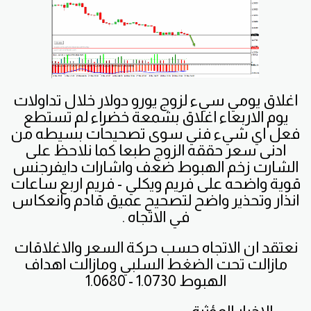
اغلاق يومي سيء لزوج يورو دولار خلال تداولات
يوم الاربعاء اغلاق بشمعة خضراء لم تستطع
فعل اي شيء فني سوى تصحيحات بسيطه من
ادنى سعر حققه الزوج طبعا كما نلاحظ على
الشارت زخم الهبوط ضعف واشارات دايفرجنس
قوية واضحه على فريم ويكلي - فريم اربع ساعات
انذار وتحذير واضح لتصحيح عميق قادم وانعكاس
في الاتجاه .
نعتقد ان الاتجاه حسب حركة السعر والاغلاقات
مازالت تحت الضغط السلبي ومازالت اهداف
الهبوط 1.0730 - 1.0680