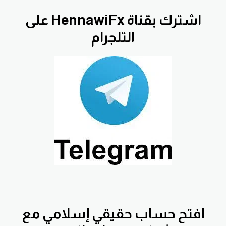
اشترك بقناة HennawiFx على
التلجرام
افتح
حساب حقيقي إسلامي مع