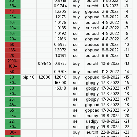
+20
0.9718
buy
eurchf
1-8-2022
2-
+38
0.9744
buy
eurchf
1-8-2022
3-
-13
1.2205
buy
gbpusd
2-8-2022
4-
+25
1.2175
buy
gbpusd
3-8-2022
5-
+10
1.0176
sell
eurusd
4-8-2022
6-
+10
1.0185
buy
eurusd
4-8-2022
7-
+10
1.0192
sell
eurusd
4-8-2022
8-
+20
1.2166
sell
gbpusd
4-8-2022
9-
-60
0.6935
sell
audusd
8-8-2022
10-
-165
1.2072
sell
gbpusd
8-8-2022
11-
-70
1.0191
sell
eurusd
8-8-2022
12-
-90*2
0.9645
0.9735
buy
eurchf
10-8-2022
13-
=180
-50
0.9705
buy
eurchf
11-8-2022
14-
+30
40 pip
1.2000
1.2040
buy
gbpusd
16-8-2022
15-
+30
163.00
sell
gbpjpy
17-8-2022
16-
+30
163.18
sell
gbpjpy
17-8-2022
17-
+30
sell
gbpjpy
17-8-2022
18-
+25
sell
gbpjpy
17-8-2022
17-
+45
sell
gbpcad
17-8-2022
18-
+65
sell
gbpcad
17-8-2022
19-
+25
sell
eurjpy
18-8-2022
20-
+22
sell
usdjpy
19-8-2022
21-
+30
sell
gbpjpy
19-8-2022
22-
-30
buy
eurchf
22-8-2022
23-