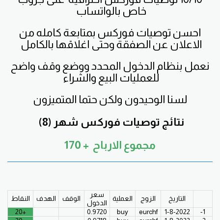
خاص بالواتساب
احسن توصيات فوركس
بمتابعة كامله من
الاعلان عن الصفقة وحتى اغلاقها بالكامل
نعمل بنظام الدخول المحدد ووضع وقف واضح
للعمليات البيع والشراء
لسنا الوحيدون ولكن حتما المتميزون
نتائج توصيات فوركس
شهر (8)
مجموع الارباح + 170
سعر
التاريخ
الزوج
العملية
الوقف
الهدف
النقاط
الدخول
+20
0.9720
buy
eurchf
1-8-2022
1-