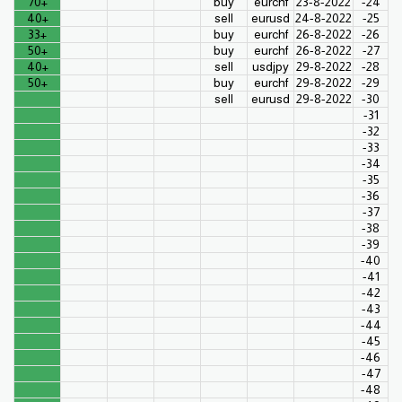
+70
buy
eurchf
23-8-2022
24-
+40
sell
eurusd
24-8-2022
25-
+33
buy
eurchf
26-8-2022
26-
+50
buy
eurchf
26-8-2022
27-
+40
sell
usdjpy
29-8-2022
28-
+50
buy
eurchf
29-8-2022
29-
sell
eurusd
29-8-2022
30-
31-
32-
33-
34-
35-
36-
37-
38-
39-
40-
41-
42-
43-
44-
45-
46-
47-
48-