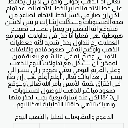
تعالى إذا الذهب إخواني وأخواتي لا يزال يحافظ
على خط الاتجاه الصابر الخط الاتجاه الصاعد تمام
لكن إن صار في كسر لخط الاتجاه الصاعد من
هذه المستويات وتشكلت إشارات برايس أكشن
فنتوقع انه الذهب رح يعمل عمليات تصحيح
هبوطية لهي فعليا أنا حذر في تداولات اليوم مع
العملات رح نتداول بحذر شديد لأنه معطيات
الذهب وأوضح إنه في صعود قادم وإغلاقات
الأمس توضح إنه في عنا شمع بيعية فمن
الممكن أن يتشكل مع تداولات اليوم للذهب
وعلى الفريم اليومي يعني نموذج رالي بيسر الي
بيسر الي هذا والله تعالى أعلم أعلم يعني إن صار
في اختراق لقمة الأمس بأمر الله تعالى ونتوقع
صعود مباشر للذهب للوصول لمستويات
ال1840 لكن عند إشارة بيعية يجب الحذر منها
وبهيك تنتهي حلقتنا التحليلية لهذا اليوم .
الدعوم والمقاومات لتحليل الذهب اليوم