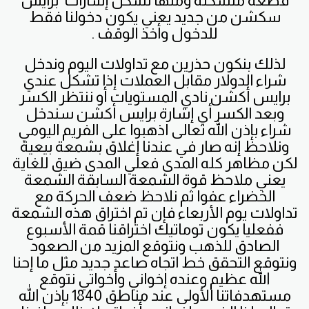
قطعة متشكله ومنها تشكل إشارات برايس
سكشن من جديد يعني يكون دخولنا فقط
للدخول وأخذ الوقف .
لذلك بنكون حذرين مع تداولات اليوم وندخل
شراء الدولار مقابل العملات إذا تشكل عندي
برايس أكشن نادي المستويات أو ننتظر الكسر
وبعد الكسر أي إشارة برايس أكشن سندخل
شراء بإذن الله تعالى اذهبوا على الفريم اليومي
ونلاحظ إنه صار في عندنا إغلاق بشمعة بيعية
لكن مظاهر كله المدى فعلي المدى ضيق للغاية
يعني ملاحظ قوة الشمعة السابقة الشمعة
الخضراء عفوا ثم نلاحظ ضعف الحركة مع
تداولات يوم الأربعاء فإن تم اختراق هذه الشمعة
ففعليا يكون توماتيك اختراقنا قمة الأسبوع
الصادق للذهب ونتوقع المزيد من الصعود
ونتوقع التحقق خط اتجاه صاعد جديد مثل ما إحنا
الله عظيم وعنده إخواني وأخواتي نتوقع
مستهدفاتنا الأولى عند مناطق 1840 بإذن الله