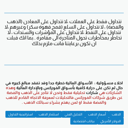
نتداول فقط على العملات ،لا نتداول على المعادن (الذهب
والفضة) ، لا نتداول على السلع (قمح قهوة سكر) وغيرهم ،لا
نتداول على النفط ،لا نتداول على المؤشرات والسندات ، لا
تخاطر بمخاطرات تحول المتاجرة الى مقامرة ...بما انك قبلت
ان تكون برعايتنا فانت ملزم بذلك
اخلاء مسؤولية : الأسواق المالية خطرة جدا وقد تفقد مبالغ كبيره في
حال لم تكن على دراية كافية بأسواق الفوركس وبالإدارة المالية
وهذه
الشارتات هي
شارات
تحليلية فقط ونحن لا نتاجر على الذهب والفضة
عن طريق شركات الفوركس فالتحليلات لمعرفة الاتجاه القادم للذهب
والفضة فقط او لمن يهتم بشراء سبائك الذهب .
الذهب
أسعار الذهب
التحليل الفني
استثمار الذهب
استراتيجية التداول
الدولار الأمريكي
بيانات اقتصادية