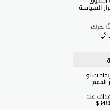
ت السوق
ار السياسة
ًا يحرك
كي.
ة
تدادات أو
 الدعم
داف عند