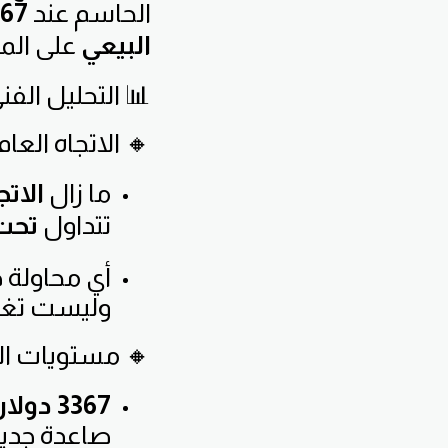
الحاسم عند
3367 دولار
البيعي
على الم
📊 التحليل الفن
🔸 الاتجاه العام:
ما زال
الات
تتداول
تحت 
أي محاولة ص
وليست تغيرً
🔸 مستويات ال
3367 دولار
صاعدة جديد