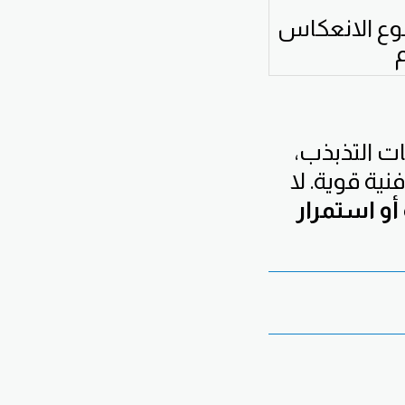
وع الانعكاس
م
ت التذبذب،
نية قوية. لا
أو استمرار