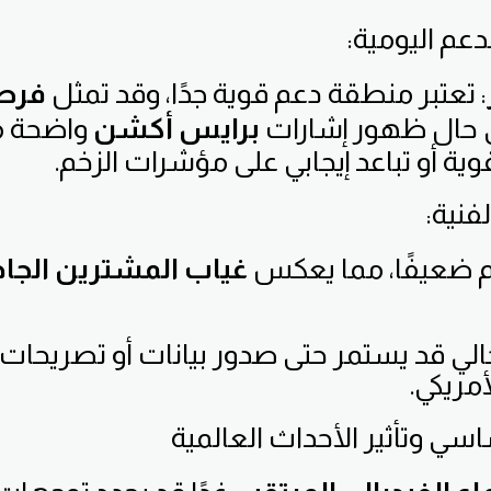
عم اليومية:
: تعتبر منطقة دعم قوية جدًا، وقد تمثل
فرص
حال ظهور إشارات
برايس أكشن
واضحة 
ية أو تباعد إيجابي على مؤشرات الزخم.
فنية:
زخم ضعيفًا، مما يعكس
غياب المشترين الجا
حالي قد يستمر حتى صدور بيانات أو تصريحا
أمريكي.
اسي وتأثير الأحداث العالمية