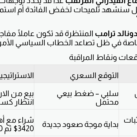
ع الفيدرالي المرتقب
غدًا قد يحدد توجها
ل سنشهد تلميحات لخفض الفائدة أم استمر
ونالد ترامب
المنتظرة قد تكون عاملًا مفاجئ
اصة في ظل تصاعد الخطاب السياسي الأمري
عات ونقاط المراقبة
التوقع السعري
الاستراتيجي
سلبي – ضغط بيعي
بيع من الار
محتمل
انتظار كسر
بات
شراء مع أه
بداية موجة صعود جديدة
3420$ ثم 3480$