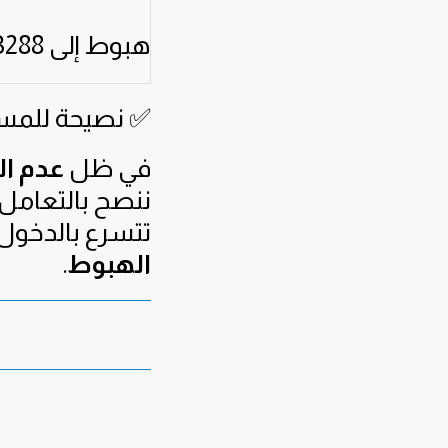
هبوط إلى 3288$
✅ نصيحة للمست
في ظل
عدم ال
ننصح بالتعامل 
تتسرع بالدخول
الهبوط
.