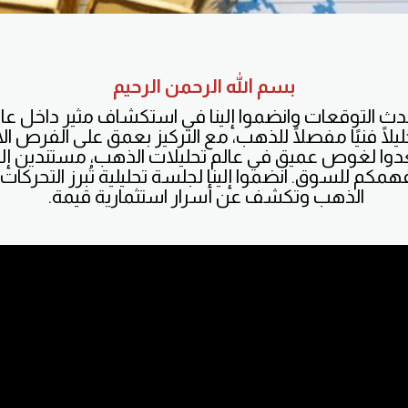
بسم الله الرحمن الرحيم
دث التوقعات وانضموا إلينا في استكشاف مثير داخل عالم
حليلًا فنيًا مفصلًا للذهب، مع التركيز بعمق على الفرص ا
دوا لغوص عميق في عالم تحليلات الذهب، مستندين إلى 
فهمكم للسوق. انضموا إلينا لجلسة تحليلية تُبرز التحركا
الذهب وتكشف عن أسرار استثمارية قيمة.