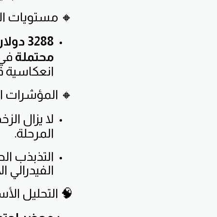
🔸 مستويات الد
3288 دولار
محتملة
في 
انعكاسية قو
🔸 المؤشرات ال
لا يزال ال
المرحلة.
التذبذب ال
الفيدرالي ال
🧠 التحليل الأس