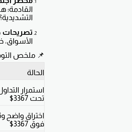
محضر اجتما
القادمة؛ ه
التشديدية؟
تصريحات د
الأسواق، خ
📌 ملخص التوق
الحالة
استمرار التداول
تحت 3367$
اختراق واضح وث
فوق 3367$