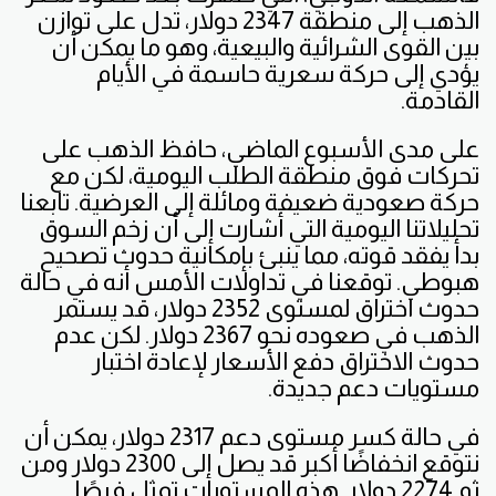
الذهب إلى منطقة 2347 دولار، تدل على توازن
بين القوى الشرائية والبيعية، وهو ما يمكن أن
يؤدي إلى حركة سعرية حاسمة في الأيام
القادمة.
على مدى الأسبوع الماضي، حافظ الذهب على
تحركات فوق منطقة الطلب اليومية، لكن مع
حركة صعودية ضعيفة ومائلة إلى العرضية. تابعنا
تحليلاتنا اليومية التي أشارت إلى أن زخم السوق
بدأ يفقد قوته، مما ينبئ بإمكانية حدوث تصحيح
هبوطي. توقعنا في تداولات الأمس أنه في حالة
حدوث اختراق لمستوى 2352 دولار، قد يستمر
الذهب في صعوده نحو 2367 دولار. لكن عدم
حدوث الاختراق دفع الأسعار لإعادة اختبار
مستويات دعم جديدة.
في حالة كسر مستوى دعم 2317 دولار، يمكن أن
نتوقع انخفاضًا أكبر قد يصل إلى 2300 دولار ومن
ثم 2274 دولار. هذه المستويات تمثل فرصًا