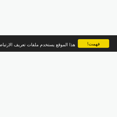
فهمت!
هذا الموقع يستخدم ملفات تعريف الارتب
HennawiFX
حقوق النشر © 2026 جميع الحقوق محفوظة
الشروط
|
الخصوصية