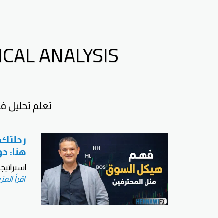
LEARN TECHNICAL ANALYSIS
تعلم تحليل ف
رحلتك إ
هنا: د
استراتيج
اقرأ المز