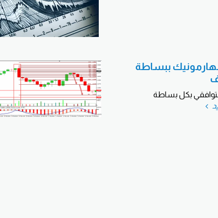
لهارمونيك ببساطة
ف
التوافقي بكل بساطة
يد