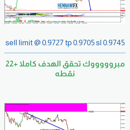
sell limit @ 0.9727 tp 0.9705 sl 0.9745
مبروووووك تحقق الهدف كاملا +22
نقطه