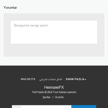
Yorumlar
DAHA FAZLA
افتح حساب تجريبي
ANA SAYFA
HennawiFX
Telif Hakkı © 2026 Tüm hakları saklıdır
Şartlar
|
Gizlilik