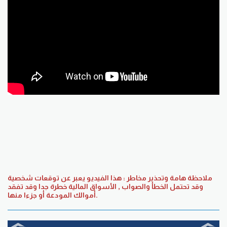
ملاحظة هامة وتحذير مخاطر : هذا الفيديو يعبر عن توقعات شخصية
وقد تحتمل الخطأ والصواب , الأسواق المالية خطرة جدا وقد تفقد
أموالك المودعة أو جزءا منها.