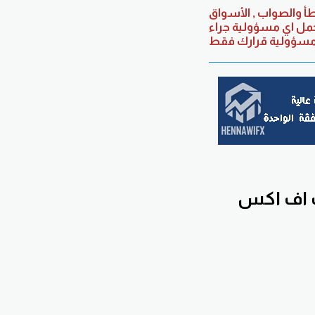
أ والصواب , الأسواق
حمل اي مسؤولية جراء
 اف اكس