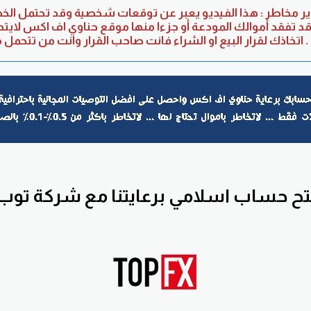
 مخاطر : هذا الفيديو يعبر عن توقعات شخصية وقد تحتمل الخط
وقد تفقد أموالك المودعة أو جزءا منها موقع حناوي اف اكس لايت
اتخاذك لقرار البيع او الشراء فانت صاحب القرار وانت من تتحمل مسؤولية قرارك فقط .
تح حساب اسلامي برعايتنا مع
شركة توب