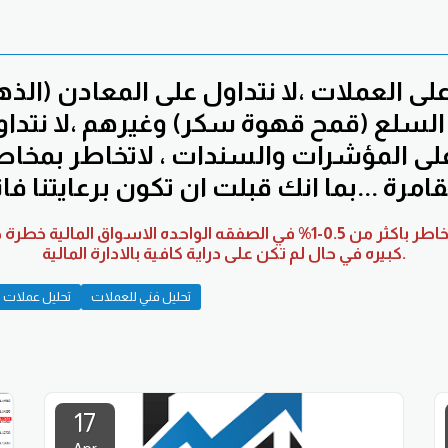
ى العملات ،لا نتداول على المعادن (الذ
 السلع (قمح قهوة سكر) وغيرهم ،لا نتدا
 على المؤشرات والسندات ، لاتخاطر بمخا
قامرة ...بما انك قبلت ان تكون برعايتنا ف
اخلاء مسؤولية : لاتخاطر باكثر من 0.5-1% في الصفقه الواحده الاسواق ال
كبيره في حال لم تكن على دراية كافية بالادارة المالية.
تحليل فني للعملات
تحليل عملات
17