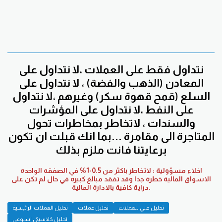
نتداول فقط على العملات ،لا نتداول على
المعادن (الذهب والفضة) ، لا نتداول على
السلع (قمح قهوة سكر) وغيرهم ،لا نتداول
على النفط ،لا نتداول على المؤشرات
والسندات ، لاتخاطر بمخاطرات تحول
المتاجرة الى مقامرة ...بما انك قبلت ان تكون
برعايتنا فانت ملزم بذلك
اخلاء مسؤولية : لاتخاطر باكثر من 0.5-1% في الصفقه الواحده
الاسواق المالية خطرة جدا وقد تفقد مبالغ كبيره في حال لم تكن على
دراية كافية بالادارة المالية.
تحليل فني للعملات
تحليل عملات
تحليل العملات الرئيسية
تحليل كلاسيكي اسبوعي