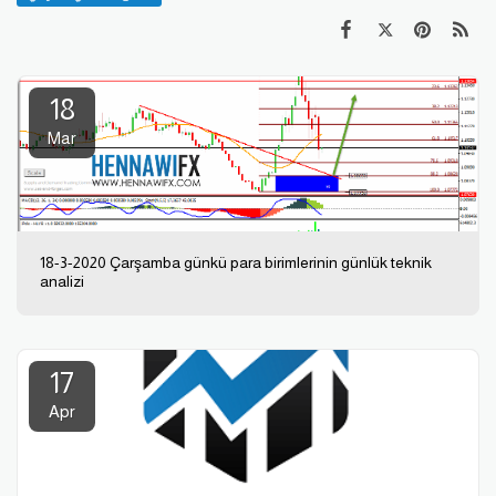
18
Mar
18-3-2020 Çarşamba günkü para birimlerinin günlük teknik
analizi
17
Apr