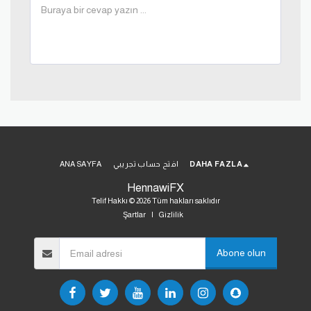
DAHA FAZLA
افتح حساب تجريبي
ANA SAYFA
HennawiFX
Telif Hakkı © 2026 Tüm hakları saklıdır
Şartlar
|
Gizlilik
Abone olun