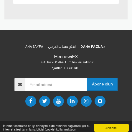
DAHA FAZLA
افتح حساب تجريبي
ANA SAYFA
HennawiFX
Telif Hakkı © 2026 Tüm hakları saklıdır
Şartlar
|
Gizlilik
Abone olun
İnternet sitemizde en iyi deneyimi elde etmenizi sağlamak için bu
Anladım!
internet sitesi tanımlama bilgisi (cookie) kullanmaktadır