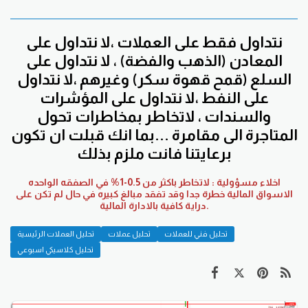
نتداول فقط على العملات ،لا نتداول على
المعادن (الذهب والفضة) ، لا نتداول على
السلع (قمح قهوة سكر) وغيرهم ،لا نتداول
على النفط ،لا نتداول على المؤشرات
والسندات ، لاتخاطر بمخاطرات تحول
المتاجرة الى مقامرة ...بما انك قبلت ان تكون
برعايتنا فانت ملزم بذلك
اخلاء مسؤولية : لاتخاطر باكثر من 0.5-1% في الصفقه الواحده
الاسواق المالية خطرة جدا وقد تفقد مبالغ كبيره في حال لم تكن على
دراية كافية بالادارة المالية.
تحليل فني للعملات
تحليل عملات
تحليل العملات الرئيسية
تحليل كلاسيكي اسبوعي