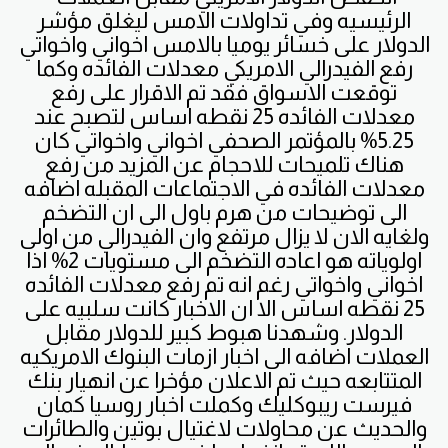
الرئيسيه وفي تداولات الامس ليغلق مؤشر
الدولار على خسائر يوميا بالامس اخواني واخواتي
رفع الفيدرالي الامريكي معدلات الفائده وكما
توقعت الاسواق فقد تم الاقرار على رفع
معدلات الفائده 25 نقطه اساس لتصبح عند
5.25% بالمؤتمر الصحفي اخواني واخواتي كان
هناك تلميحات للاحجام عن المزيد من رفع
معدلات الفائده في الاجتماعات المقبله اضافه
الى توضيحات من هرم باول الى ان التضخم
ولغايه الان لا يزال مرتفع وان الفيدرالي من اولى
اولوياته هو اعاده التضخم الى مستويات 2% اذا
اخواني واخواتي رغم انه تم رفع معدلات الفائده
25 نقطه اساس الا ان الاخبار كانت سلبيه على
الدولار. وشهدنا هبوط كبير للدولار مقابل
العملات اضافه الى اخبار ازمات البنوك الامريكيه
المتتابعه حيث تم الاعلان مؤخرا عن انهيار بنك
فيرست ريبوكليك وكملت اخبار روسيا كمان
والحديث عن محاولات لاغتيال بوتين والطائرات