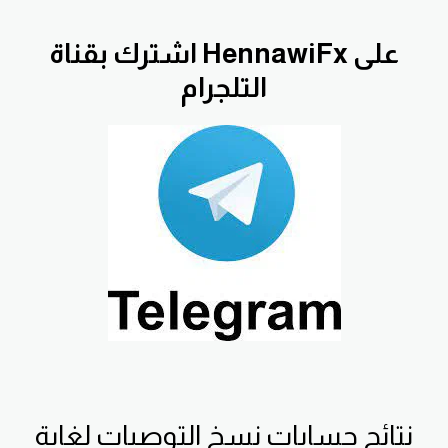
اشترك بقناة HennawiFx على
التلجرام
نتائج حسابات نسخ التوصيات لغاية