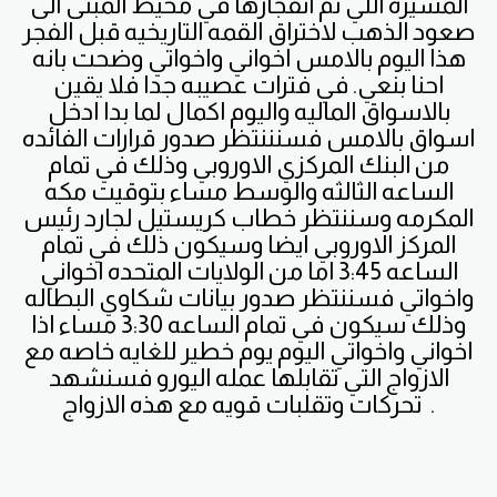
المسيره اللي تم انفجارها في محيط المبنى الى
صعود الذهب لاختراق القمه التاريخيه قبل الفجر
هذا اليوم بالامس اخواني واخواتي وضحت بانه
احنا بنعي. في فترات عصيبه جدا فلا يقين
بالاسواق الماليه واليوم اكمال لما بدا ادخل
اسواق بالامس فسنننتظر صدور قرارات الفائده
من البنك المركزي الاوروبي وذلك في تمام
الساعه الثالثه والوسط مساء بتوقيت مكه
المكرمه وسننتظر خطاب كريستيل لجارد رئيس
المركز الاوروبي ايضا وسيكون ذلك في تمام
الساعه 3:45 اما من الولايات المتحده اخواني
واخواتي فسننتظر صدور بيانات شكاوي البطاله
وذلك سيكون في تمام الساعه 3:30 مساء اذا
اخواني واخواتي اليوم يوم خطير للغايه خاصه مع
الازواج التي تقابلها عمله اليورو فسنشهد
تحركات وتقلبات قويه مع هذه الازواج .