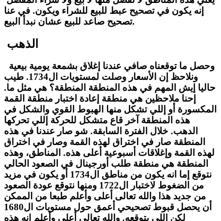
إنه يكون في تصحيح عبط للبيع للشراء ويكون. في عنا
تصحيح صاعد للبيع عشان نبدأ البيع.
الذهب
وحصل ما توقعناه صافي عندنا إغلاق بشمعة يومية بيعية
ونلاحظ إن الأسعار وصلت لمستويات ال1734. طيب
حاليا إيش المهم في هذه المنطقة المنطقة؟ هي مثل ما.
إحنا ملاحظين هي منطقة إعادة اختبار منطقة القمة
المكسورة أو إللي تشكل منها الهبوط القوي والشكل في
هذه المنطقة آخر قاع متشكل للحركة إللي تحركها
الدهب. خلال الفترة السابقة. شو صار عندنا في هذه
المنطقة صار في اختراق لهذه القمة وصار في اختراق
لهذه القمة وإغلاقات أسبوعية أعلى هذه. المناطق، وهذه
المنطقة هي منطقة طلب أورجينال في الصعود الحالي
نتوقع إما انه يكون من مناطق ال1734 أو يكون في مزيد
من الضغوط لاختبار ال1722 ومنها نتوقع عودة الصعود
من جديد هذا والله تعالى أعلى وأعلم طبعا من الممكن
أن يحصل قبوط تصحيحي أعمق حول مستويات ال1680
لكن إللي بتوقعه. والله تعالى أعلى وأعلم إنه هذه