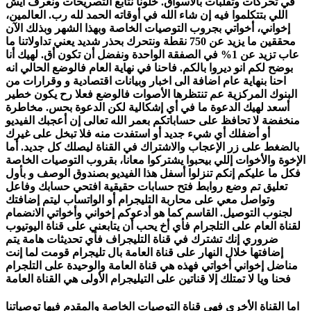
في تحركات وتقلبات بالأسواق. خلونا نتابع التصريحات ونعرف ايش
اللي بتتكلموا فيه إن شاء الله في أوقاته الحمد لله رب. العالمين،
إخواني، أخواتي بجروب التوصيات الخاصة وبهذا الشهر وبذلك الآن
محققين ما يزيد عن 750 نقطة ونتحرك بحذر شديد يعني تداولاتنا ما
عاب تزيد عن 1% في الصفقة الواحدة ونفضل أن تكون أق. لهيك أنا
بوضح لكم انو ديروا بالكم. فاحنا في نهاية العام فالوضع الحالي انه
احنا بنهاية عام اضافة الى اخبار وبيانات اقتصادية و وقرارات من
البنوك المركزية عم تنتظرها الأصوات فالوضع فعلا رح يكون خطير
أسعد لهيك الدعوة ما في أي إشكالية لكن الدعوة بحس. مخاطرة
منخفضة لا تحافظ على حساباتكم بعمر الله تعالى إن أعجبك الفيديو
أو أضفلك أي شيء جديد أو استفدت منه فلا تبخل على غيرك
بالضغط على زر الإعجاب والاشتراك في القناة ليصلك كل جديد. أما
الإخوة والأخوات إللي بيحبوا يشتركوا معانا، بقروب التوصيات الخاصة
فكل ما عليكم إنكم تنزلوا أسفل هذا الفيديو بصندوق الوصف و بأول
تعليق تم وضع روابط فتح حسابات حقيقية افتحي حسابك وفاعل
وتواصل معي على محاربة التليجرام أو الواتساب ليتم إضافتك
لجنوب التوصيل. القاسم كما هو أدعوكم إخواني وأخواتي الانضمام
لقناة العام على التلجرام فأي أخ يحب أن يتابعني على قناة اليوتيوب
ضروري إنك تشترك في قناة التليجراف فأي تحديثات هامة يتم
إضافتها خلال النهار على قناة العامة بال تليجرام قومت لما إنت
مناضل إخواني أخواتي فهذه هي قناة العامة والوحيدة على التلجرام
فحنا ويا لا تمتلك إلا قناتين على التيليجرام الأولى هي القناة العامة
اما القناة الأخرى فهي قناة التوصيات الخاصة والمقدم فيها توصياتنا