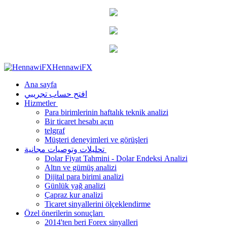
HennawiFX
Ana sayfa
افتح حساب تجريبي
Hizmetler
Para birimlerinin haftalık teknik analizi
Bir ticaret hesabı açın
telgraf
Müşteri deneyimleri ve görüşleri
تحليلات وتوصيات مجانية
Dolar Fiyat Tahmini - Dolar Endeksi Analizi
Altın ve gümüş analizi
Dijital para birimi analizi
Günlük yağ analizi
Çapraz kur analizi
Ticaret sinyallerini ölçeklendirme
Özel önerilerin sonuçları
2014'ten beri Forex sinyalleri