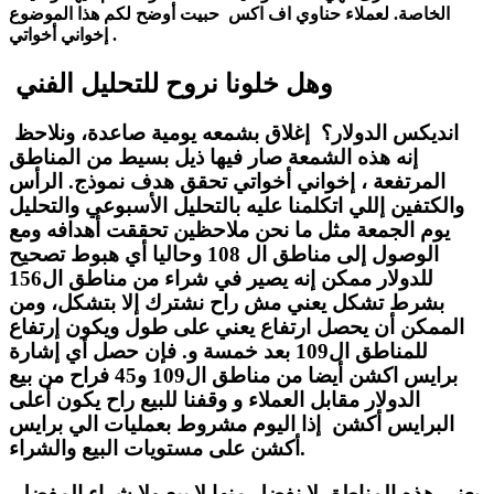
الخاصة. لعملاء حناوي اف اكس حبيت أوضح لكم هذا الموضوع
إخواني أخواتي .
وهل خلونا نروح للتحليل الفني
انديكس الدولار؟ إغلاق بشمعه يومية صاعدة، ونلاحظ
إنه هذه الشمعة صار فيها ذيل بسيط من المناطق
المرتفعة ، إخواني أخواتي تحقق هدف نموذج. الرأس
والكتفين إللي اتكلمنا عليه بالتحليل الأسبوعي والتحليل
يوم الجمعة مثل ما نحن ملاحظين تحققت أهدافه ومع
الوصول إلى مناطق ال 108 وحاليا أي هبوط تصحيح
للدولار ممكن إنه يصير في شراء من مناطق ال156
بشرط تشكل يعني مش راح نشترك إلا بتشكل، ومن
الممكن أن يحصل ارتفاع يعني على طول ويكون إرتفاع
للمناطق ال109 بعد خمسة و. فإن حصل أي إشارة
برايس اكشن أيضا من مناطق ال109 و45 فراح من بيع
الدولار مقابل العملاء و وقفنا للبيع راح يكون أعلى
البرايس أكشن إذا اليوم مشروط بعمليات الي برايس
أكشن على مستويات البيع والشراء.
يعني هذه المناطق لا نفضل منها لا بيع ولا شراء المفضل