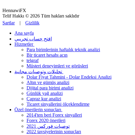
HennawiFX
Telif Hakkı © 2026 Tüm hakları saklıdır
Şartlar
|
Gizlilik
Ana sayfa
افتح حساب تجريبي
Hizmetler
Para birimlerinin haftalık teknik analizi
Bir ticaret hesabı açın
telgraf
Müşteri deneyimleri ve görüşleri
تحليلات وتوصيات مجانية
Dolar Fiyat Tahmini - Dolar Endeksi Analizi
Altın ve gümüş analizi
Dijital para birimi analizi
Günlük yağ analizi
Çapraz kur analizi
Ticaret sinyallerini ölçeklendirme
Özel önerilerin sonuçları
2014'ten beri Forex sinyalleri
Forex 2020 önerileri
توصيات فوركس 2021
2022 tavsiyelerinin sonuçları