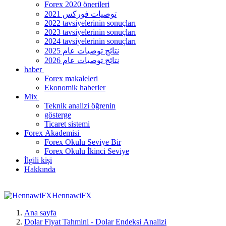
Forex 2020 önerileri
توصيات فوركس 2021
2022 tavsiyelerinin sonuçları
2023 tavsiyelerinin sonuçları
2024 tavsiyelerinin sonuçları
نتائج توصيات عام 2025
نتائج توصيات عام 2026
haber
Forex makaleleri
Ekonomik haberler
Mix
Teknik analizi öğrenin
gösterge
Ticaret sistemi
Forex Akademisi
Forex Okulu Seviye Bir
Forex Okulu İkinci Seviye
İlgili kişi
Hakkında
HennawiFX
Ana sayfa
Dolar Fiyat Tahmini - Dolar Endeksi Analizi