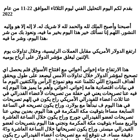
بقدم لكم اليوم التحليل الفني ليوم الثلاثاء الموافق 22-11 من عام
2022
أصبحنا وأصبح الملك لله والحمد لله لا شريك له. لا إله إلا هو وإليه
النشور. اللهم إنا نسألك خير هذا اليوم بخير ما فيه، ونعوذ بك من شر
هذا اليوم، وشر ما فيه،
ارتفع الدولار الأمريكي مقابل العملات الرئيسية، وخلال تداولات يوم
الإثنين ليغلق مؤشر الدولار على أرباح يوميه.
هذا الارتفاع جاء إخواني أخواتي مع افتتاح الأسواق فلم يحصل اي
تصحيح لمؤشر الدولار خلال تداولات الأمس ليصعد على طول ويحقق
أهداف النموذج اللي تكلمنا عنه وهو نموذج الرأس والكتفين اليوم ما
في بيانات اقتصادية هامة إخواني. اخواتي وأهم ما يميز هذا اليوم إنه
فيه عنا تصريحات يعني في حفلة من تصريحات لأعضاء الفدرالي في
عنا ثلاث أعضاء للفيدرالي الأمريكي راح يكون في إلهم تصريحات
في هذا اليوم ف نبدأها مع بولارد، وراح يكون تصريحه في الساعة
السابعة مساءا بتوقيت مكة المكرمة في هذا اليوم. بعدين بيجي عنا
تصريحات لعضو الفيدرالي جورج وراح يكون خلال الساعة العاشرة
والربع مساء بتوقيت مكة المكرمة ونجني هذا اليوم بتصريحات لعضو
الفيدرالي ميستر. وراح يكون تصريحاتها خلال الساعة العاشرة و45
دقيقة مساء. ف نتوقع إنه مع تصريحات أعضاء الفيدرالي رح يكون