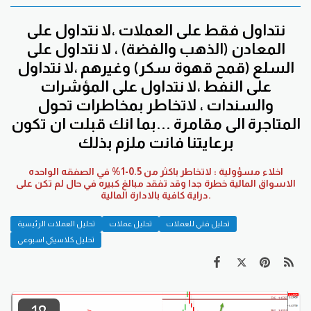
نتداول فقط على العملات ،لا نتداول على
المعادن (الذهب والفضة) ، لا نتداول على
السلع (قمح قهوة سكر) وغيرهم ،لا نتداول
على النفط ،لا نتداول على المؤشرات
والسندات ، لاتخاطر بمخاطرات تحول
المتاجرة الى مقامرة ...بما انك قبلت ان تكون
برعايتنا فانت ملزم بذلك
اخلاء مسؤولية : لاتخاطر باكثر من 0.5-1% في الصفقه الواحده
الاسواق المالية خطرة جدا وقد تفقد مبالغ كبيره في حال لم تكن على
دراية كافية بالادارة المالية.
تحليل فني للعملات
تحليل عملات
تحليل العملات الرئيسية
تحليل كلاسيكي اسبوعي