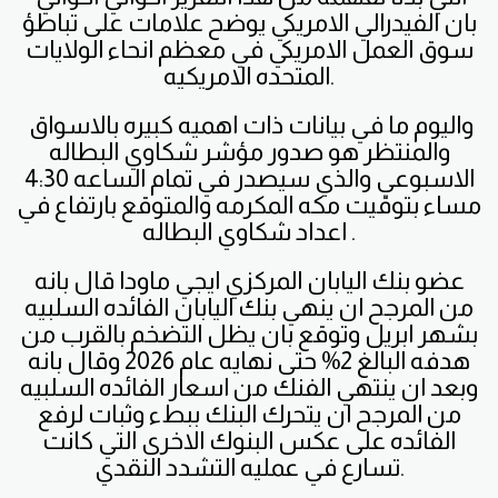
بان الفيدرالي الامريكي يوضح علامات على تباطؤ
سوق العمل الامريكي في معظم انحاء الولايات
المتحده الامريكيه.
واليوم ما في بيانات ذات اهميه كبيره بالاسواق
والمنتظر هو صدور مؤشر شكاوي البطاله
الاسبوعي والذي سيصدر في تمام الساعه 4:30
مساء بتوقيت مكه المكرمه والمتوقع بارتفاع في
اعداد شكاوي البطاله .
عضو بنك اليابان المركزي ايجي ماودا قال بانه
من المرجح ان ينهي بنك اليابان الفائده السلبيه
بشهر ابريل وتوقع بان يظل التضخم بالقرب من
هدفه البالغ 2% حتى نهايه عام 2026 وقال بانه
وبعد ان ينتهي الفنك من اسعار الفائده السلبيه
من المرجح ان يتحرك البنك ببطء وثبات لرفع
الفائده على عكس البنوك الاخرى التي كانت
تسارع في عمليه التشدد النقدي.