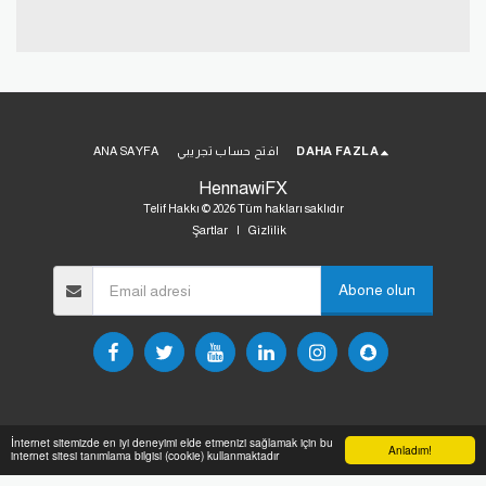
DAHA FAZLA
افتح حساب تجريبي
ANA SAYFA
HennawiFX
Telif Hakkı © 2026 Tüm hakları saklıdır
Şartlar
|
Gizlilik
Abone olun
İnternet sitemizde en iyi deneyimi elde etmenizi sağlamak için bu
Anladım!
internet sitesi tanımlama bilgisi (cookie) kullanmaktadır