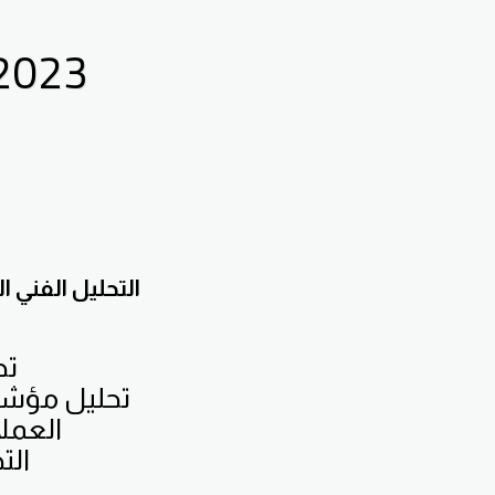
2023
التحليل الفني
تح
تحليل مؤشر 
العملا
الت