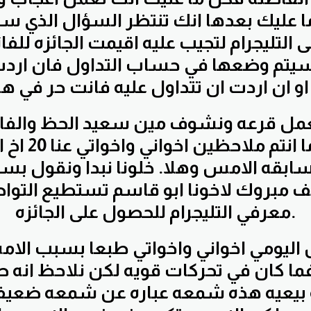
ما عليك بعدها انك تنتظر السؤال الذي س
سيتم وضعها في حساب التداول فان ارد
اليوم مثل ما انت
بقه الامس وهلا. خلونا نبدا ونقول بسم 
لف مبروك لاخونا ابو قاسم تستطيع التو
معرفي التليجرام للحصول على الجائزه.
ما كان في تحركات قويه لكن نلاحظ انه ص
بيعيه هذه شمعه عباره عن شمعه ضعيفه