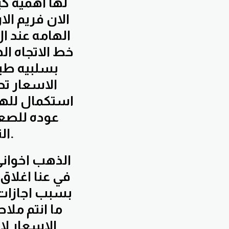
لها اهميه كب
الان فريم ال
خط الاتجاه ال
بسلبيه طيب
الاسعار ت
استكمال للهر
عوده للصعود
التوقعات تبقى توقعات سالبه لمؤشر الدولار.
في عنا اغلاق
بسبب اجازات 
ما انتم ملا
الاسعار لا 