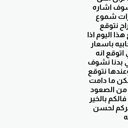
 نشوف اشاره
رات شموع
تويات 2009 فعندها راح نتوقع
ذا اليوم اذا
ابيه باسعار
اتوقع انه
ي بدنا نشوف
ر بخط الاتجاه الهابط كسر لمستويات ال 1960 وعندها نتوقع
كن ما دامت
د من الصعود
فالكم بالخير
شكركم لحسن