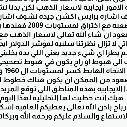
1 هذه الامور ايجابيه لاسعار الذهب لكن بدنا
 اشاره برايس اكشن جيده نشوف اشا
ابتلاعيه صعبه مع اختراق لمس
د ان شاء الله تعالى لاسعار الذهب مع ه
تي لا تزال نظرتنا سلبيه لمؤشر الدولار ايج
م يطرا اي شيء جديد يعني اللي بده يخليني 
الى هبوط او راح يكون في هبوط تصحيح
في كثي
 صعود من الممكن ان يكون هناك خطوط ل
 الايجابيه بهذه المناطق اللي توقع المزي
. هيك انت حطيت لها التحليليه لهذا اليوم 
ارباح باذن الله تعالى يعطيكم العافيه ا