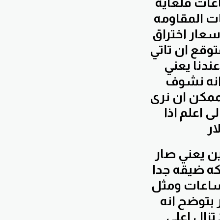
اعات فلغايه
ات المقاومه
6 ولو تستطيع الاسعار اختراق
توقع ان تاتي
ندنا يعني
انه نشوف
ممكن ان نرى
ى اعلم اذا
الذهب اخواني واخواتي ايضا لا جديد مثل ما احنا ملاحظين يعني صار
كه ضيقه جدا
 ساعات ومثل
 بتوضح انه
 تزال اعلى