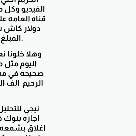
الفيديو وكل 
دولار كاش 
المبلغ او ان اردت ان تتداول عليه فانت حر في هذا الامر.
صحيحه في مسا
الرحيم الف ا
اجازه بنوك ف
اغلاق بشمعه 