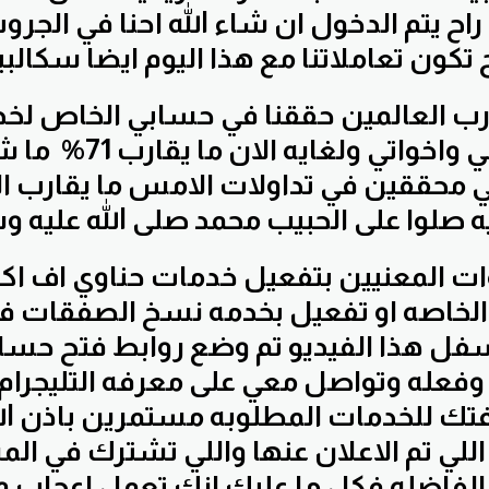
ح يتم الدخول ان شاء الله احنا في الجرو
الصفات اخواني واخواتي و
عني محققين في تداولات الامس ما يقارب
الخاصه او تفعيل بخدمه نسخ الصفقات فك
 اسفل هذا الفيديو تم وضع روابط فتح حسا
فعله وتواصل معي على معرفه التليجرام 
فتك للخدمات المطلوبه مستمرين باذن الل
للي تم الاعلان عنها واللي تشترك في ال
 الفاضله فكل ما عليك انك تعمل اعجاب و