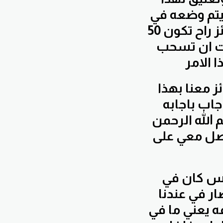
يتم وضعه في
قناه العامه على التليجرام لتجيب عليه اقيمت الجائزه للفائز راح تكون 50
ت ان تسحب
وهلا خلونا نعمل قرعه ونشوف مين سعيد الحظ والفائز معنا بهذا
م ملاحظين اخواني واخواتي عنا 20 اخ اجاب باجابه
الله الرحمن
اصل معي على
نيجي للتحليل اليومي اخواني واخواتي طبعا بسبب الامس كان في
ار في عندنا
 يعني ما في