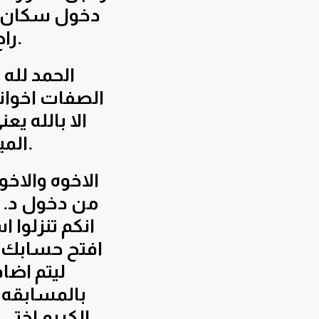
دخول سكان را
راح تكون تعاملاتنا مع هذا اليوم ايضا سكالبينج.
الا بالله ي
الميه صلوا على الحبيب محمد صلى الله عليه وسلم.
من دخول د. 
انكم تنزلوا
افتح حسابك و
ليتم اضا
بالمسابقه ا
الكريم اختي