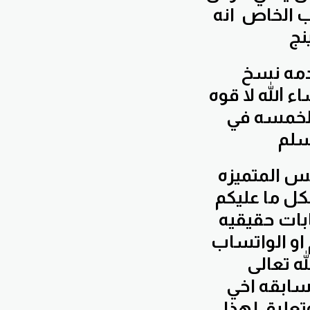
ب الخاص انه
الحمد لله رب العالمين حققنا في حسابي الخاص لخدمه نسخ
لغايه الان ما يقارب 71% ما شاء الله لا قوه
 الخمسه في
الاخوه والاخوات المعنيين بتفعيل خدمات حناوي اف اكس المتميزه
ل ما عليكم
بات حقيقيه
او الواتساب
ه تعالى
مسابقه اخي
تعليق لهذا