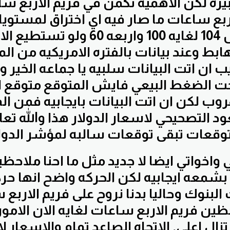
يره لكن الاهميه تكمن في فريم الاربع س
اربع ساعات ما صار فيه اي اختراق لمستوي
الهامه عند ال 104 لغايه 100 واربعه 0
هابط وعند بيانات بالفتره الامريكيه من الم
 ان اتت البيانات سلبيه يا جماعه الخير وع
حت الضغط البيعي فايش المتوقع متوقع 
وب لكن ان اتت البيانات بايجابيه فمن ال
 التصحيحي لاسعار الدولار هذا والله تعال
 بشمعه ايجابيه لكن الحركه واضح انها حر
البنوك وحاليا بدنا نروح على فريم الاربع
حظين فريم الاربع ساعات لغايه الان الامور
تزال اعلى. الاتجاه الصاعد تمام والاسعار لا