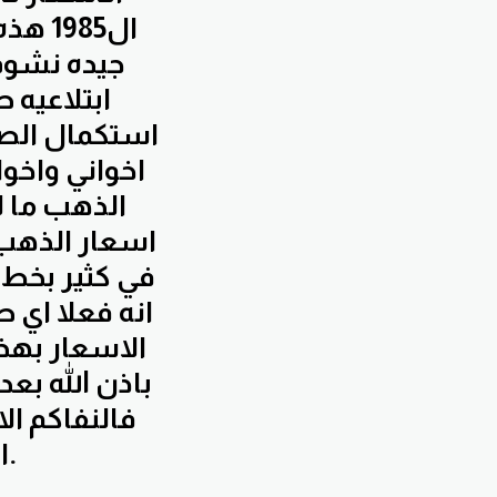
ال985
جيده نشوف
استكمال الصعو
اخواني واخوا
الذهب ما ل
اسعار الذهب 
انه فعلا اي
الاسعار بهذا
باذن الله بعد
فالنفاكم ال
الاستماع والسلام عليكم ورحمه الله وبركاته.