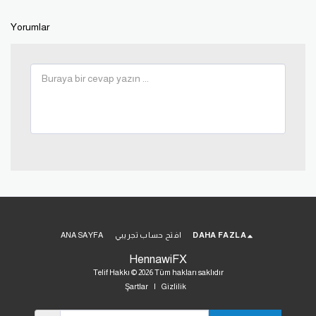
Yorumlar
DAHA FAZLA
افتح حساب تجريبي
ANA SAYFA
HennawiFX
Telif Hakkı © 2026 Tüm hakları saklıdır
Şartlar
|
Gizlilik