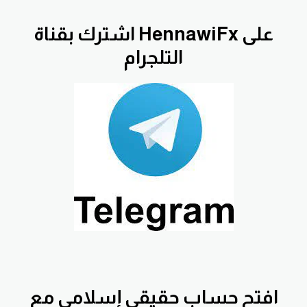
اشترك بقناة HennawiFx على
التلجرام
افتح
حساب حقيقي إسلامي مع