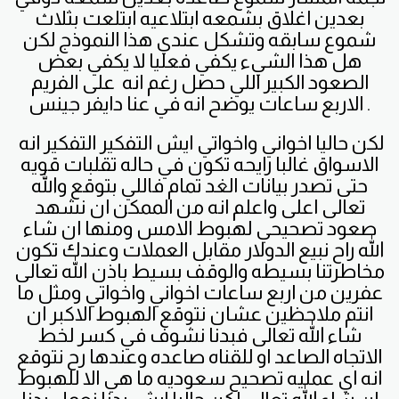
بعدين اغلاق بشمعه ابتلاعيه ابتلعت بثلاث
شموع سابقه وتشكل عندي هذا النموذج لكن
هل هذا الشيء يكفي فعليا لا يكفي بعض
الصعود الكبير اللي حصل رغم انه على الفريم
الاربع ساعات يوضح انه في عنا دايفر جينس .
لكن حاليا اخواني واخواتي ايش التفكير التفكير انه
الاسواق غالبا رايحه تكون في حاله تقلبات قويه
حتى تصدر بيانات الغد تمام فاللي بتوقع والله
تعالى اعلى واعلم انه من الممكن ان نشهد
صعود تصحيحي لهبوط الامس ومنها ان شاء
الله راح نبيع الدولار مقابل العملات وعندك تكون
مخاطرتنا بسيطه والوقف بسيط باذن الله تعالى
عفرين من اربع ساعات اخواني واخواتي ومثل ما
انتم ملاحظين عشان نتوقع الهبوط الاكبر ان
شاء الله تعالى فبدنا نشوف في كسر لخط
الاتجاه الصاعد او للقناه صاعده وعندها رح نتوقع
انه اي عمليه تصحيح سعوديه ما هي الا للهبوط