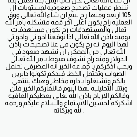
ان شاء الله تعالى لكن حاليا ايش بدنا نعمل بدنا
ننتظر عمليات تصحيح صعوديه لمستويات ال
105 اربعه ومنها راح نبيع ان شاء الله تعالى ووق.
العمليه راح يكون اعلى اخر قمه متشكله بامر الله
تعالى والمستهدفات رح تكون مستهدفات
يوميه باذن الله تعالى اذا توقعنا اخواني واخواتي
لهذا اليوم انه رح يكون في عنا تصحيحات باذن
الله تعالى من الممكن ان نشهد صعود في
الدولار ومنه راح نشوف هبوط بامر الله تعالى
وبحب اذكركم يا جماعه الخير انه المضرفي تحتمل
الصواب وتحتمل الخطا فبدكم تكونوا دايرين
بالكم وتشتغلوا باداره مخاطر وهيك بتنتهي
وبتتنا التحليليه لهذا اليوم فالنفاركم الخير فلن
وفالكم الارباح باذن الله تعالى يعطيكم العافيه
اشكركم لحسين الاستماع والسلام عليكم ورحمه
الله وبركاته.