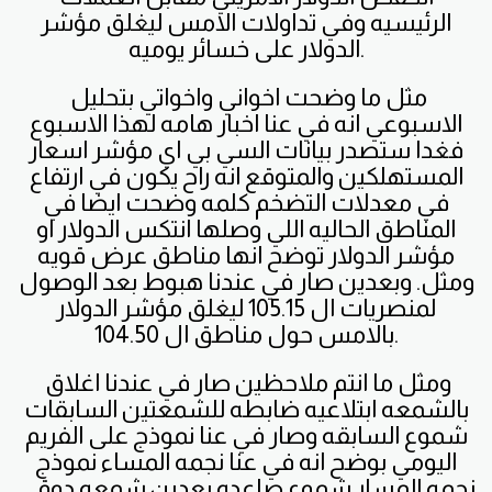
الرئيسيه وفي تداولات الامس ليغلق مؤشر
الدولار على خسائر يوميه.
مثل ما وضحت اخواني واخواتي بتحليل
الاسبوعي انه في عنا اخبار هامه لهذا الاسبوع
فغدا ستصدر بيانات السي بي اي مؤشر اسعار
المستهلكين والمتوقع انه راح يكون في ارتفاع
في معدلات التضخم كلمه وضحت ايضا في
المناطق الحاليه اللي وصلها انتكس الدولار او
مؤشر الدولار توضح انها مناطق عرض قويه
ومثل. وبعدين صار في عندنا هبوط بعد الوصول
لمنصريات ال 105.15 ليغلق مؤشر الدولار
بالامس حول مناطق ال 104.50.
ومثل ما انتم ملاحظين صار في عندنا اغلاق
بالشمعه ابتلاعيه ضابطه للشمعتين السابقات
شموع السابقه وصار في عنا نموذج على الفريم
اليومي بوضح انه في عنا نجمه المساء نموذج
نجمه المسار شموع صاعده بعدين شمعه دوقي