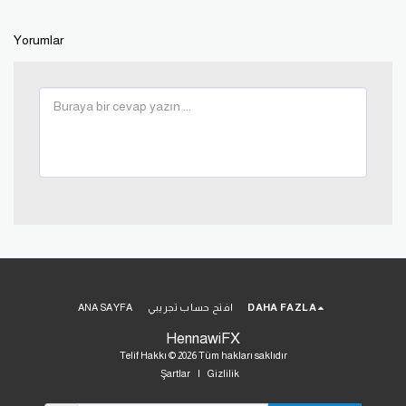
Yorumlar
DAHA FAZLA
افتح حساب تجريبي
ANA SAYFA
HennawiFX
Telif Hakkı © 2026 Tüm hakları saklıdır
Şartlar
|
Gizlilik