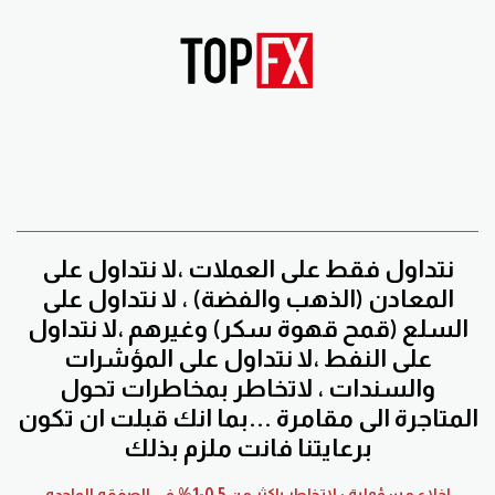
نتداول فقط على العملات ،لا نتداول على
المعادن (الذهب والفضة) ، لا نتداول على
السلع (قمح قهوة سكر) وغيرهم ،لا نتداول
على النفط ،لا نتداول على المؤشرات
والسندات ، لاتخاطر بمخاطرات تحول
المتاجرة الى مقامرة ...بما انك قبلت ان تكون
برعايتنا فانت ملزم بذلك
اخلاء مسؤولية : لاتخاطر باكثر من 0.5-1% في الصفقه الواحده