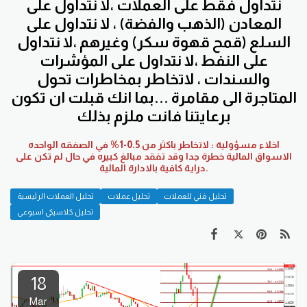
نتداول فقط على العملات ،لا نتداول على
المعادن (الذهب والفضة) ، لا نتداول على
السلع (قمح قهوة سكر) وغيرهم ،لا نتداول
على النفط ،لا نتداول على المؤشرات
والسندات ، لاتخاطر بمخاطرات تحول
المتاجرة الى مقامرة ...بما انك قبلت ان تكون
برعايتنا فانت ملزم بذلك
اخلاء مسؤولية : لاتخاطر باكثر من 0.5-1% في الصفقه الواحده
الاسواق المالية خطرة جدا وقد تفقد مبالغ كبيره في حال لم تكن على
دراية كافية بالادارة المالية.
تحليل فني للعملات
تحليل عملات
تحليل العملات الرئيسية
تحليل كلاسيكي اسبوعي
18
Mar