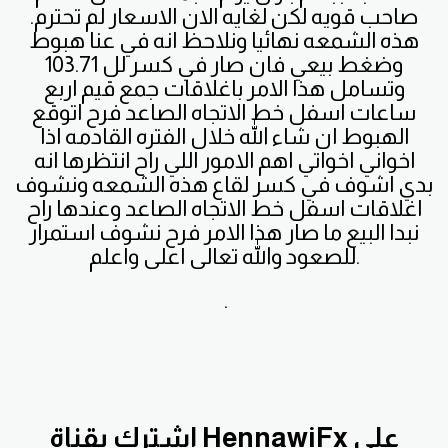
صاحب قويه لكن لغايه الان الاسعار لم تحترم.
هذه الشمعه نهائيا ونلاحظ انه في عنا هبوط
وضغط بيعي فان صار في كسر لل 103.71
وتسامل هذا الامر باغلاقات جمع قيم اربع
ساعات اسفل خط الاتجاه الصاعد فرح اتوقع
الهبوط ان شاء الله خلال الفتره القادمه اذا
اخواني اخواتي اهم الامور اللي راح انتظرها انه
بدي اشوف في كسر لقاع هذه الشمعه ونشوف
اغلاقات اسفل خط الاتجاه الصاعد وعندها راح
نبدا البيع ما صار هذا الامر فرح نشوف استمرار
للصعود والله تعالى اعلى واعلم.
.
اشترك بقناة HennawiFx على