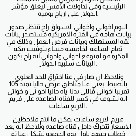
الرئيسيه وفي تداولات الامس ليغلق مؤشر
الدولار على ارباح يوميه.
اليوم اخواني واخواتي الاسواق راح تنتظر صدور
بيانات هامه في الفتره الامريكيه فستصدر بيانات
ثقه المستهلك وبيانات فرص العمل وذلك في
تمام الساعه الخامسه مساء بتوقيت مكه
المكرمه والمتوقع اخواني واخواتي انه راح يكون
البيانات سلبيه الدولار .
ونلاحظ ان صار في عنا اختراق للحد العلوي
بالضبط يعني عنا مناطق عرض حاليا تمتد 105
تقريبا اخواني فاللي بدنا اياه حاليا اخواني واخواتي
انه نشوف في كسر للقناه الصاعده على فريم
الاربع ساعات .
فريم الاربع ساعات يمكن ما انتم ملاحظين
الاسعار تتحرك داخل قناه صاعده ونلاحظ انه بعد
خطاب جبهم باول يوم الجمعه تشكل عنا تم