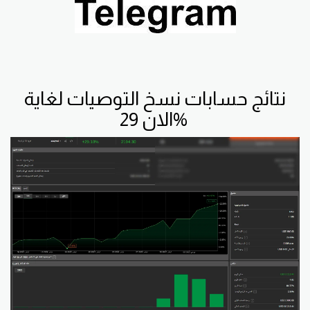
نتائج حسابات نسخ التوصيات لغاية
الان 29%