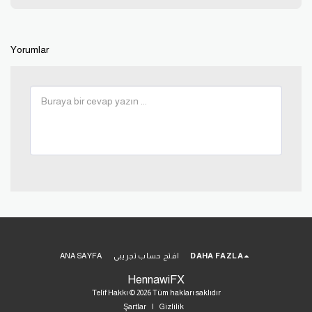
Yorumlar
DAHA FAZLA
افتح حساب تجريبي
ANA SAYFA
HennawiFX
Telif Hakkı © 2026 Tüm hakları saklıdır
Şartlar
|
Gizlilik