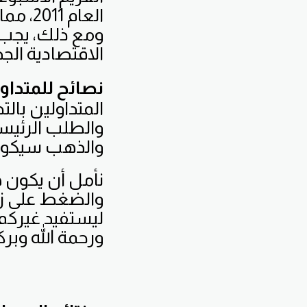
العام 
ومع ذلك، يجب ا
الاقتصادية الجد
نصائح للمتداو
المتداولين بالت
والطلب الرئيس
والذهب سيكون أم
نأمل أن يكون ه
والضغط على زر 
ليستفيد غيركم أ
ورحمة الله وبركا