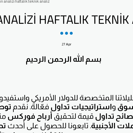
ın analizi haftalık teknik analiz
ANALIZI HAFTALIK TEKNIK
27
Apr
بسم الله الرحمن الرحيم
يلاتنا المتخصصة للدولار الأمريكي واستفيدوا
سوق
و
استراتيجيات تداول
فعّالة. نقدم
توص
صائح تداول
قيمة لتحقيق
أرباح فوركس
مث
لات الأجنبية
. تابعونا للحصول على أحدث
تح