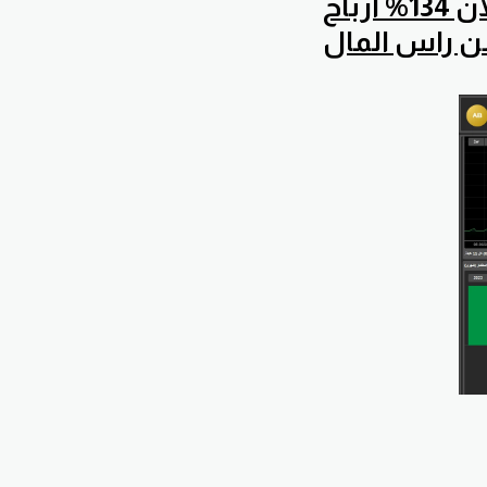
نتائج الحساب الخاص بخدمة نسخ الصفقات ولغاية الان 134% ارباح
ن راس المال