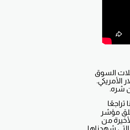
ليلات السوق
 الأمريكي.
ن شره.
راجعًا
غلق مؤشر
لأخيرة من
 التي شهدناها