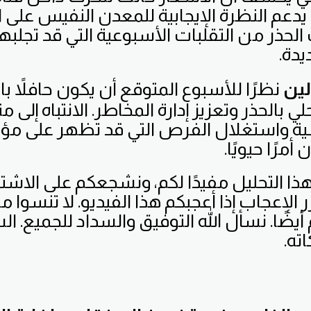
2011، مما يدعم النظرة الإيجابية للمعدن النفيس عل
لحذر من التقلبات الأسبوعية التي قد تجلبها 
يدة.
لين
نظرًا للأسبوع المتوقع أن يكون حافلاً ب
حلي بالحذر وتعزيز إدارة المخاطر. الانتباه إل
ية واستغلال الفرص التي قد تظهر على مؤش
رًا حيويًا.
ذا التحليل مفيدًا لكم، ونشجعكم على الاشتر
الإعجاب إذا أعجبكم هذا الفيديو. لا تنسوا م
يضًا. نسأل الله التوفيق والسداد للجميع. ال
ته.