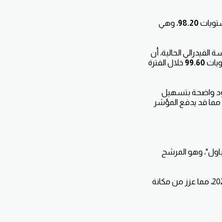
ستويات
98.20
، وهي
الفيدرالي الحالية، أن
ويات
99.60
خلال الفترة
ود واضحة بتسهيل
 مما قد يدفع المؤشر
اول"، وهو المرشح
بدأت الأسواق فعلياً بتسعير احتمالية "صفر" لخفض الفائدة في عام 2026، مما عزز من مكانة