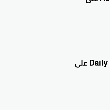
إشترك في قناة التحليلات الفنية Daily Hennawifx على