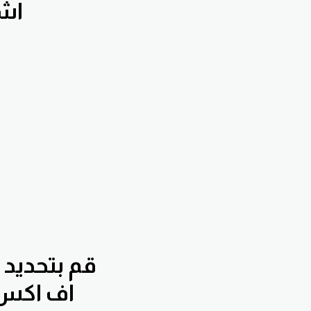
اشترك ب
قم بتحديد
اف اك