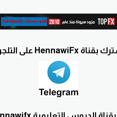
قناة HennawiFx على التلجرام