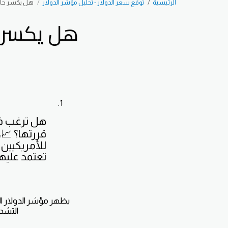
الرئيسية
توقع سعر الدولار - تحليل مؤشر الدولار
هل يكسر حاجز الـ 99 نقطة بدعم م
هل يكسر حاجز الـ 99 نقطة
هل ترغب في
قررتها؟ 📈،
للأمريكيين 
تعتمد عليها 
يظهر مؤشر الدولار ال
التشدد