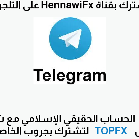
قناة HennawiFx على التلجرام
الحساب الحقيقي الإسلامي مع 
س
TOPFX
لتشترك بجروب الخاصة 