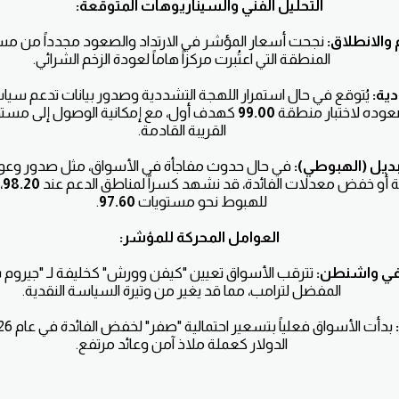
التحليل الفني والسيناريوهات المتوقعة:
والانطلاق:
نجحت أسعار المؤشر في الارتداد والصعود مجدداً من م
المنطقة التي اعتُبرت مركزاً هاماً لعودة الزخم الشرائي.
ية:
يُتوقع في حال استمرار اللهجة التشددية وصدور بيانات تدعم سياسة 
وده لاختبار منطقة
99.00
كهدف أول، مع إمكانية الوصول إلى مست
القريبة القادمة.
بديل (الهبوطي):
في حال حدوث مفاجأة في الأسواق، مثل صدور وع
ة أو خفض معدلات الفائدة، قد نشهد كسراً لمناطق الدعم عند
98.20
،
للهبوط نحو مستويات
97.60
.
العوامل المحركة للمؤشر:
في واشنطن:
تترقب الأسواق تعيين "كيفن وورش" كخليفة لـ "جيروم ب
المفضل لترامب، مما قد يغير من وتيرة السياسة النقدية.
الدولار كعملة ملاذ آمن وعائد مرتفع.