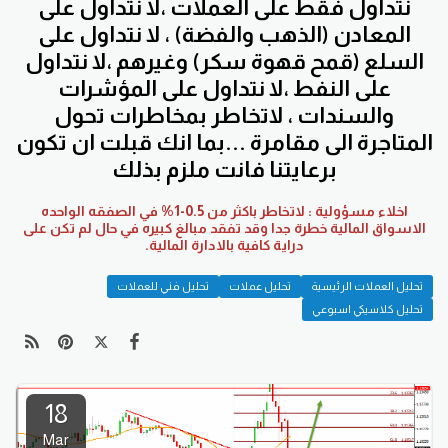
نتداول فقط على العملات ،لا نتداول على
المعادن (الذهب والفضة) ، لا نتداول على
السلع (قمح قهوة سكر) وغيرهم ،لا نتداول
على النفط ،لا نتداول على المؤشرات
والسندات ، لاتخاطر بمخاطرات تحول
المتاجرة الى مقامرة ...بما انك قبلت ان تكون
برعايتنا فانت ملزم بذلك
اخلاء مسؤولية : لاتخاطر باكثر من 0.5-1% في الصفقه الواحده
الاسواق المالية خطرة جدا وقد تفقد مبالغ كبيره في حال لم تكن على
دراية كافية بالادارة المالية.
تحليل العملات الرئيسية
تحليل عملات
تحليل فني للعملات
تحليل كلاسيكي اسبوعي
18
Mar