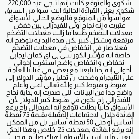
شكوى والمتوقع كانت إنها تيجي عند 220,000
شكوى يعني القراءة الحالية أتت أسوأ من السابق
هو أسوأ من المتوقع فالوضع الحالي الأسواق
عتبرت ه إنه نجاح أولي للفيدرالي بين خفض
معدلات التضخم طبعا ما زالت معدلات التضخم
مرتفعة وبشكل كبير لكن هذه البداية بتوضح انه
فعلا صار في انخفاض في معدلات التضخم
خاصة انه مؤشر الكور سي بي اي كمان إيجابي
انخفاض و انخفاض واضح استغرب إخواني
أخواتي إنه إحنا تابعنا مع بعض في قناتنا العامة
على التليجرام وضحت ان تحليل مؤشر الدولار إلى
هبوط و هبوط كبير والله تعالى أعلى وأعلم
واضح جدا من البيانات اللي صدرت إنه بداية نجاح
للفيدرالي راح يكون في هبوط كبير للدولار لأن
الأسواق حاليا بطلت تتوقع إنه الفيدرالي راح يرفع
الفائدة خلال الاجتماعات المقبلة بقيمة 75 نقطة
أساس أو حتى 50 نقطة أساس بل من الممكن
إنه يرفع الفائدة بمعدلات 25. خلاص وهذا الحكي
يعني ما بيناسب الأسواق لهيك صار فيه جني