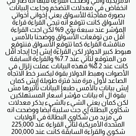
الأمريكية واللي وضحت القراءة فيها انه صار في
انخفاض في معدلات التضخم وجاءت البيانات
بصورة مفاجئة للأسواق يعني إخواني أخواتي
الأسواق كانت تتوقع أنه تيجي القراءة قراءة
المؤشر عند سبعة بوي 9% لكن اجت القراءة
أقل من توقعات الأسواق ووضحنا بالأمس
مناقشة القراءة كما تتوقع الأسواق فنتوقع
هبوط كبير الدولار لكن القراءة إيش إجا إيجاد أقل
من المتوقع لتأتي عند 7.7% والقراءة السابقة
كانت عند 8.2% فهذه البيانات عملت زلزال في
الأصوات وهبط الدولار بقوة ليكسر خط الاتجاه
الصاعد لأول مرة منذ فترة طويلة إيش كمان
إيش بيانات بالأمس طبعا البيانات تأثيرها مش
بقوة ال آه بيانات مؤشر أسعار المستهلكين
لكن كمان يعني الشيء بالشيء يذكر معدلات
شكاوي البطلة إي جت سلبية أيضا ووضحت انه
في مزيد من شكاوي البطالة في الولايات
المتحدة الأمريكية لتأتي القراءة عند 225,000
شكوى والقراءة السابقة كانت عند 200,000