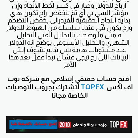
أرباح للدولار وصار في كسر لخط الاتجاه وإن
مؤشر السي بي آي تم ينخفض راح تكون هاي
بداية النجاح الحقيقية للفيدرالي بخفض التضخم
ورح يكون في عندنا سلسلة من الهبوط للدولار
م مثل ما وضحت بالتحليل الفني التحليل
الشهري والتحليل الأسبوعي
يوضح انه الدولار
عند مستويات هامة بس بدنه نشوف إيش
البيانات اللي رح تيجي عشان نبدأ عمل بعد هذا
الأمر
افتح
حساب حقيقي إسلامي مع شركة توب
اف اكس
TOPFX
لتشترك بجروب التوصيات
الخاصة مجانا