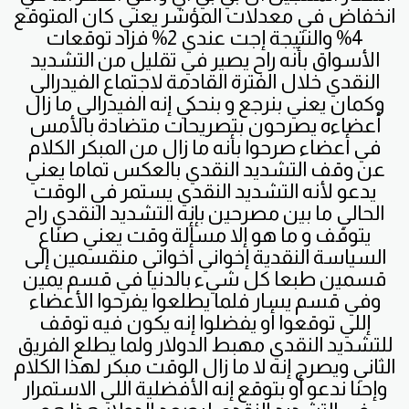
انخفاض في معدلات المؤشر يعني كان المتوقع
4% والنتيجة إجت عندي 2% فزاد توقعات
الأسواق بأنه راح يصير في تقليل من التشديد
النقدي خلال الفترة القادمة لاجتماع الفيدرالي
وكمان يعني بنرجع و بنحكي إنه الفيدرالي ما زال
أعضاءه يصرحون بتصريحات متضادة بالأمس
في أعضاء صرحوا بأنه ما زال من المبكر الكلام
عن وقف التشديد النقدي بالعكس تماما يعني
يدعو لأنه التشديد النقدي يستمر في الوقت
الحالي ما بين مصرحين بإنه التشديد النقدي راح
يتوقف و ما هو إلا مسألة وقت يعني صناع
السياسة النقدية إخواني أخواتي منقسمين إلى
قسمين طبعا كل شيء بالدنيا في قسم يمين
وفي قسم يسار فلما يطلعوا يفرحوا الأعضاء
إللي توقعوا أو يفضلوا إنه يكون فيه توقف
للتشديد النقدي مهبط الدولار ولما يطلع الفريق
الثاني ويصرح إنه لا ما زال الوقت مبكر لهذا الكلام
وإحنا ندعو أو بتوقع إنه الأفضلية اللي الاستمرار