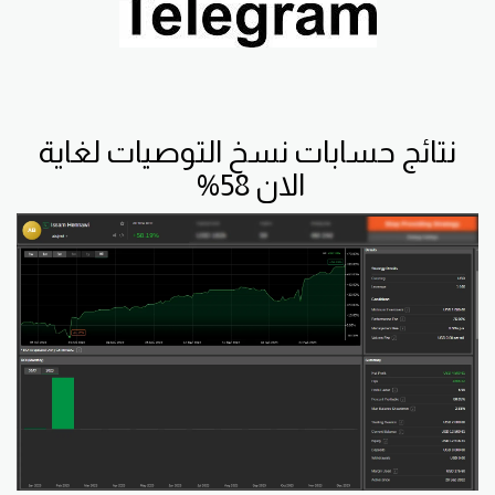
نتائج حسابات نسخ التوصيات لغاية
الان 58%