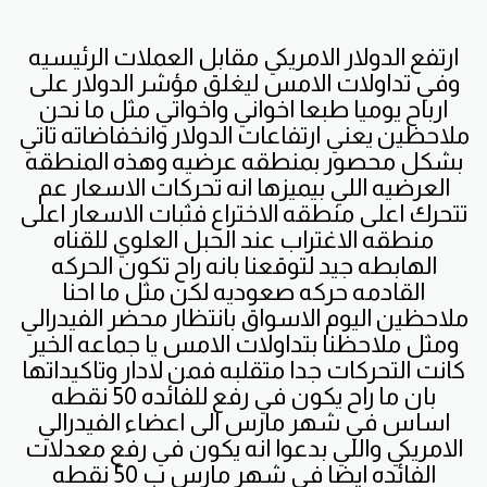
ارتفع الدولار الامريكي مقابل العملات الرئيسيه
وفي تداولات الامس ليغلق مؤشر الدولار على
ارباح يوميا طبعا اخواني واخواتي مثل ما نحن
ملاحظين يعني ارتفاعات الدولار وانخفاضاته تاتي
بشكل محصور بمنطقه عرضيه وهذه المنطقه
العرضيه اللي بيميزها انه تحركات الاسعار عم
تتحرك اعلى منطقه الاختراع فثبات الاسعار اعلى
منطقه الاغتراب عند الحبل العلوي للقناه
الهابطه جيد لتوقعنا بانه راح تكون الحركه
القادمه حركه صعوديه لكن مثل ما احنا
ملاحظين اليوم الاسواق بانتظار محضر الفيدرالي
ومثل ملاحظنا بتداولات الامس يا جماعه الخير
كانت التحركات جدا متقلبه فمن لادار وتاكيداتها
بان ما راح يكون في رفع للفائده 50 نقطه
اساس في شهر مارس الى اعضاء الفيدرالي
الامريكي واللي بدعوا انه يكون في رفع معدلات
الفائده ايضا في شهر مارس ب 50 نقطه