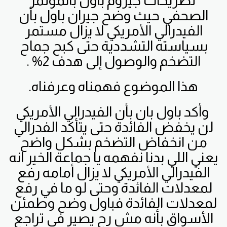
تصريحات جيروم باول بالمؤتمر
الصحفي حيث وضح جيران باول بأن
الفيدرالي الأمريكي لا يزال مستمر
بسياسته التشددية حتى كبح جماح
التضخم والوصول إلى هدف 2% .
هذا الموضوع فهمناه وعرفناه.
وأكد باول بان بأن الفيدرالي الأمريكي
لن يخفض الفائدة حتى يتأكد الفدرالي
من انخفاض التضخم بشكل واضح
يعني اللي بدنا نفهمه يا جماعة الخير انه
الفيدرالي الأمريكي لا يزال أمامه رفع
لمعدلات الفائدة وحتى لو ما في رفع
لمعدلات الفائدة فباول وضح وطمئن
الأسواق بأنه مش رح يصير في تراجع