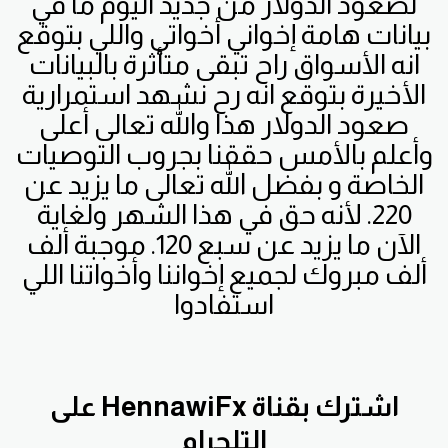
لصعود الدولار من جديد اليوم ما في
بيانات هامة إخواني أخواتي واللي بتوقع
انه الأسواق راح تبقى متأثرة بالبيانات
الأخيرة بتوقع انه رح نشهد استمرارية
صعود الدولار هذا والله تعالى أعلى
وأعلم بالأمس حققنا بجروب التوصيات
الخاصة و بفضل الله تعالى ما يزيد عن
220. لأنه حق في هذا الشهر ولغاية
الآن ما يزيد عن سبع 120. موجبة ألف
ألف مبروك لجميع إخواننا وأخواتنا اللي
استفادوا
اشترك بقناة HennawiFx على
التلجرام