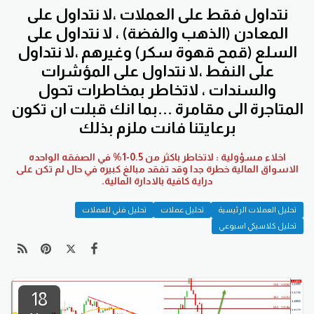
نتداول فقط على العملات ،لا نتداول على
المعادن (الذهب والفضة) ، لا نتداول على
السلع (قمح قهوة سكر) وغيرهم ،لا نتداول
على النفط ،لا نتداول على المؤشرات
والسندات ، لاتخاطر بمخاطرات تحول
المتاجرة الى مقامرة ...بما انك قبلت ان تكون
برعايتنا فانت ملزم بذلك
اخلاء مسؤولية : لاتخاطر باكثر من 0.5-1% في الصفقه الواحده
الاسواق المالية خطرة جدا وقد تفقد مبالغ كبيره في حال لم تكن على
دراية كافية بالادارة المالية.
تحليل العملات الرئيسية
تحليل عملات
تحليل فني للعملات
تحليل كلاسيكي اسبوعي
18