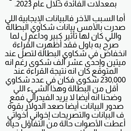
بمعدلات الفائدة خلال عام 2023.
أما السبب الآخر فالبيانات الإيجابية اللي
صدرت بالأمس بيانات شكاوي البطالة
واللي كان لها تأثير كبير وداعم ل لما
صرح به باول فقد أظهرت القراءة
انخفاض في شكاوي البطالة لتصل عند
ميتين وإحدى عشر ألف شكوى رغم انه
المتوقع كان انه نتيجة القراءة عند
230,000 شكوى فكان في عدد شكاوي
أقل من البطالة وهذا الشيء اللي
وضحنا انه أيضا لا يريد الفيدرالي فمع
صدور البيانات أيضا صعد الدولار بقوة
ف البيانات والتصريحات إخواني أخواتي
أعطت الأصوات حالة من التفاؤل حياة