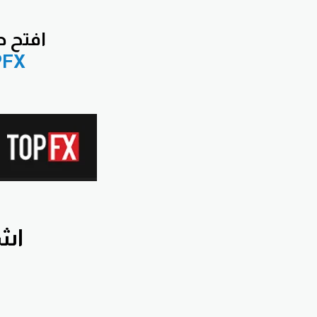
افتح
حس
PFX
اشترك ب