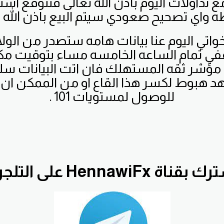
ع تداولات اليوم باذن الله تعالى فنتوقع است
ه واي تصحيح صعودي سيتم البيع باذن الله ت
خواتي اليوم عنا بيانات هامه ستصدر من الول
ففي تمام الساعه الخامسه مساء بتوقيت مك
مؤشر ثقه المستهلك فان اتت البيانات سلبيه
 هبوط لكسر هذا القاع او من الممكن ان
للوصول لمستويات 101 .
قناة HennawiFx على التلجرام