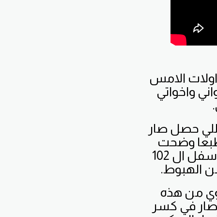
داولات الامس
اني واخواتي
اللي حصل صار
 طبعا وضحت
اخواني واخواتي بانه اسعار مؤشر الدولار ما دامت تتحرك اسفل ال 102
من الهبوط.
وي من هذه
صار في كسر