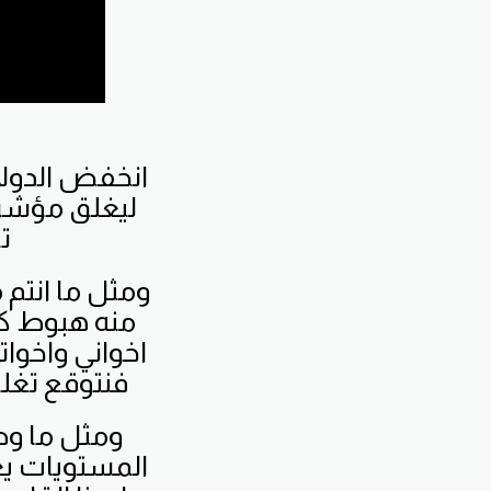
انخفض الدولار
ليغلق مؤشر ا
ت
ومثل ما انتم 
منه هبوط كب
فنتوقع تغلب
ومثل ما وض
المستويات ي