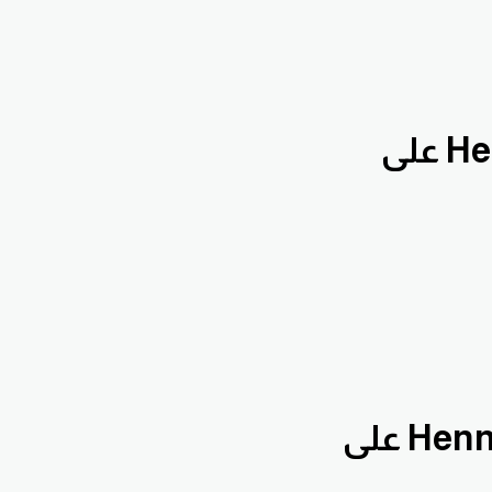
إشترك بقناة الدروس التعليمية Hennawifx على
إشترك بقناة التحليلات الفنية اليومية Hennawifx على