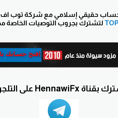
اب حقيقي إسلامي مع شركة توب اف
TO
لتشترك بجروب التوصيات الخاصة مج
قناة HennawiFx على التلجرام