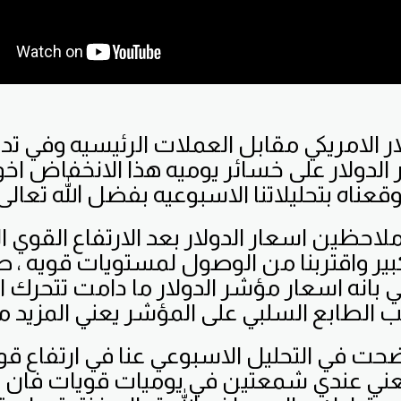
 الامريكي مقابل العملات الرئيسيه وفي ت
لدولار على خسائر يوميه هذا الانخفاض اخو
وقعناه بتحليلاتنا الاسبوعيه بفضل الله تعالى.
ملاحظين اسعار الدولار بعد الارتفاع القوي 
ير واقتربنا من الوصول لمستويات قويه ،
 الطابع السلبي على المؤشر يعني المزيد 
حت في التحليل الاسبوعي عنا في ارتفاع ق
عني عندي شمعتين في يوميات قويات فان 