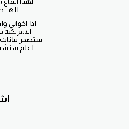
لهذا القاع م
الهابط
اذا اخواني وا
الامريكيه 
ستصدر بيانات 
اعلم سنشهد
اشترك ب