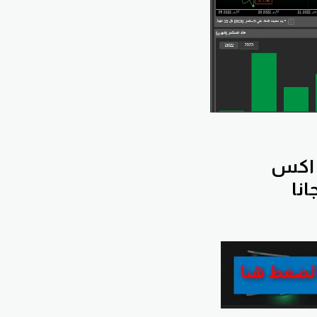
 اكس
انا