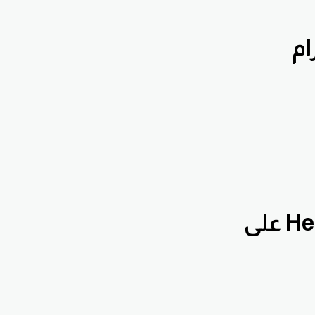
إشترك بقناة الدروس التعليمية Hennawifx على