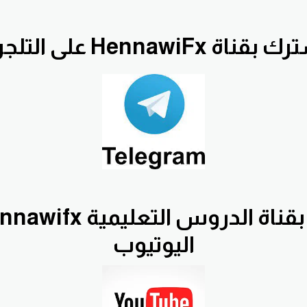
قناة HennawiFx على التلجرام
اليوتيوب