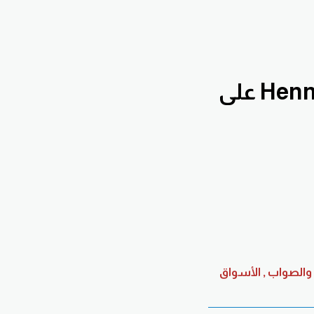
إشترك بقناة التحليلات الفنية اليومية Hennawifx على
والصواب , الأسواق