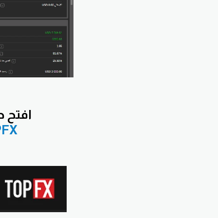
افتح
حس
PFX