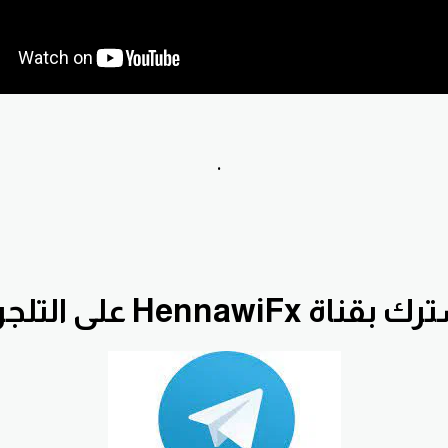
.
قناة HennawiFx على التلجرام