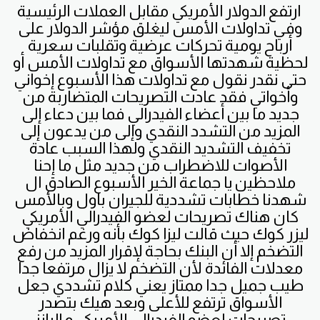
ارتفع الدولار الأمريكي مقابل العملات الرئيسية
وفي تداولات الأمس ليغلق مؤشر الدولار على
أرباح يومية تحركات عرضية وتقلبات سعرية
لحظية شهدتها الأسواق مع تداولات الأمس أو
حتى نقدر نقول مع تداولات هذا الأسبوع إخواني
وأخواتي فقد عادت التصريحات المتضاربة من
جديد ما بين أعضاء الفيدرالي فما بين دعاء إلى
المزيد من التشدد النقدي وإلى من يدعون إلى
تخفيف التشديد النقدي ولهذا السبب عادة
الأصوات للاضطراب من جديد مثل ما إحنا
ملاحظين يا جماعة الخير الأسبوع الصادق ال
شهدنا خطابات تشددية للجيران باول وبالأمس
كان هناك تصريحات لعضو الفيدرالي الأمريكي
ليزر كوك حيث قالت ليزا كوك بأنه ورغم انخفاض
التضخم إلا أن البنك بحاجة لإقرار المزيد من رفع
معدلات الفائدة لأن التضخم لا يزال مرتفعا جدا
طيب جميل جدا ممتاز يعني كلام تشددي جعل
الأسواق ترتفع للأعلى وبعد هيك بتصدر
تصريحات لعضو الفيدرالي الأمريكي و اليانز