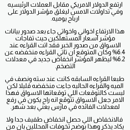
ارتفع الدولار الامريكي مقابل العملات الرئيسيه
وفي تداولات الامس ليغلق مؤشر الدولار على
ارباح يوميه.
هذا الارتفاع اخواني واخواتي جاء بعد صدور بيانات
مؤشر اسعار المستهلكين حيث تفاجات
الاسواق من صدور الخبر فقد اتت القراءه عند
6.4% وكان المتوقع ان تاتي القراءه منخفضه عن
6.2% ليظهر المؤشر انخفاض جديد في معدلات
التضخم.
طبعا القراءه السابقه كانت عند سته ونصف في
الميه والقراءه الحاليه جاءت منخفضه قليلا لكن
ليست كالتوقعات اللي توقعاتها الاسواق فهذا
الامر جعل الاسواق تتوقع انه راح يكون في رفع
لمعدلات الفائده في مارس يعني بعد شهر.
فالانخفاض اللي حصل انخفاض طفيف جدا ولا
يكاد يذكر وهذا بوضح تخوفات المحللين بان من