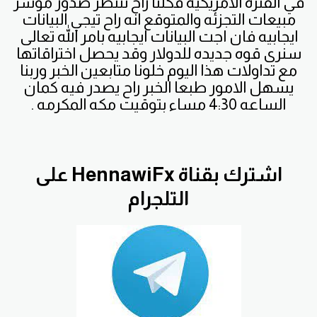
في الفتره الامريكيه فكلنا راح ننتظر صدور مؤشر
مبيعات التجزئه والمتوقع انه راح تيجي البيانات
ايجابيه فان اجت البيانات ايجابيه بامر الله تعالى
سنرى قوه جديده للدولار وقد يحصل اختراقاتها
مع تداولات هذا اليوم خلونا متابعين الخبر وربنا
يسهل الامور طبعا الخبر راح يصدر فيه كمان
الساعه 4:30 مساء بتوقيت مكه المكرمه .
اشترك بقناة HennawiFx على
التلجرام