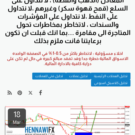
المعادن (الذهب والفضة) ، لا نتداول على
السلع (قمح قهوة سكر) وغيرهم ،لا نتداول
على النفط ،لا نتداول على المؤشرات
والسندات ، لاتخاطر بمخاطرات تحول
المتاجرة الى مقامرة ...بما انك قبلت ان تكون
برعايتنا فانت ملزم بذلك
اخلاء مسؤولية : لاتخاطر باكثر من 0.5-1% في الصفقه الواحده
الاسواق المالية خطرة جدا وقد تفقد مبالغ كبيره في حال لم تكن على
دراية كافية بالادارة المالية.
تحليل العملات الرئيسية
تحليل عملات
تحليل فني للعملات
تحليل كلاسيكي اسبوعي
18
Mar