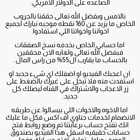
الصاعده على الدولار الامريكي.
بالامس وبفضل الله تعالى حققنا بالجروب
الخاص ما يزيد عن 160 نقطه موجبه نبارك لجميع
اخواننا واخواتنا اللي استفادوا.
اما حسابي الخاص بخدمه نسخ الصفقات
فبفضل الله تعالى ولغايه الان محققين
بالحساب ما يقارب ال55% من راس المال .
ان اعجبك الفيديو او اضفلك اي شيء جديد او
استفدت منه فلا تبخل على غيرك بالضغط على
زر الاعجاب والاشتراك في القناه ليصلك كل
جديد.
اما الاخوه والاخوات اللي بيسالوا عن طريقه
الانضمام لخدمات حناوي اف اكس فكل ما عليك
انك تفتح حساب برعايتنا تم وضع روابط فتح
حسابات حقيقيه اسفل هذا الفيديو بصندوق
الوصف وباول تعليق افتح حسابك وفعل