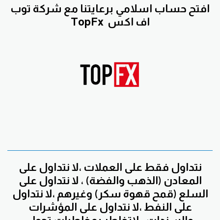
افتح حساب اسلامي برعايتنا مع
شركة توب
اف اكس
TopFx
نتداول فقط على العملات ،لا نتداول على
المعادن (الذهب والفضة) ، لا نتداول على
السلع (قمح قهوة سكر) وغيرهم ،لا نتداول
على النفط ،لا نتداول على المؤشرات