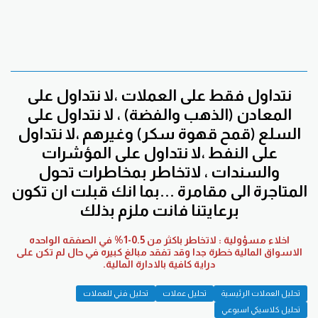
نتداول فقط على العملات ،لا نتداول على
المعادن (الذهب والفضة) ، لا نتداول على
السلع (قمح قهوة سكر) وغيرهم ،لا نتداول
على النفط ،لا نتداول على المؤشرات
والسندات ، لاتخاطر بمخاطرات تحول
المتاجرة الى مقامرة ...بما انك قبلت ان تكون
برعايتنا فانت ملزم بذلك
اخلاء مسؤولية : لاتخاطر باكثر من 0.5-1% في الصفقه الواحده
الاسواق المالية خطرة جدا وقد تفقد مبالغ كبيره في حال لم تكن على
دراية كافية بالادارة المالية.
تحليل العملات الرئيسية
تحليل عملات
تحليل فني للعملات
تحليل كلاسيكي اسبوعي