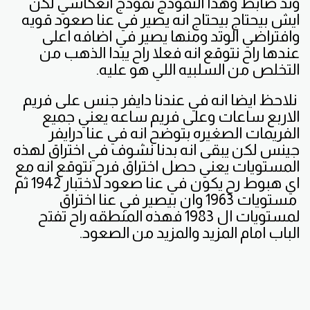
وتد ضابط وهذا النموذج نموذج انعكاسي لكن
ايش بيحتاج بيحتاج انه يصير في عنا صعود قويه
وافتراضي الوتد ومنها يصير في اضافه اعلى
عندها راح نتوقع انه فعلا راح يبدا الذهب من
التخلص من السلبيه اللي هو عليه.
نلاحظ ايضا انه في عندنا دايفر جنس على فريم
الاربع ساعات وعلى فريم ساعه يعني جميع
الفريمات الصغيره بتوضح انه في عنا درايفر
جينس لكن يبقى انه بدنا نشوف في اختراق لهذه
المستويات يعني حصل اختراق فرح نتوقع انه مع
اي هبوط رح يكون في عنا صعود لاختبار 1942 ثم
مستويات 1963 وان بيصير في عنا اختراق
لمستويات ال 1983 فهذه المنطقه راح تفتح
الباب امام المزيد والمزيد من الصعود.