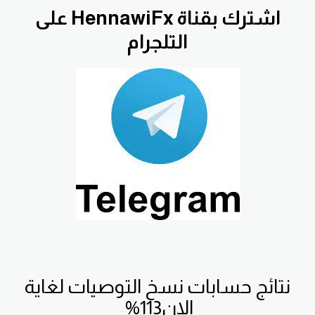
اشترك بقناة HennawiFx على
التلجرام
نتائج حسابات نسخ التوصيات لغاية
الان113%