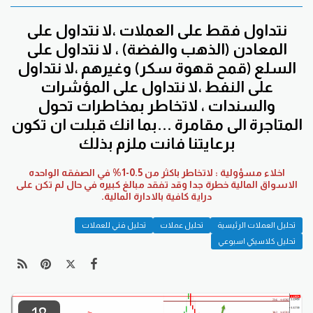
نتداول فقط على العملات ،لا نتداول على
المعادن (الذهب والفضة) ، لا نتداول على
السلع (قمح قهوة سكر) وغيرهم ،لا نتداول
على النفط ،لا نتداول على المؤشرات
والسندات ، لاتخاطر بمخاطرات تحول
المتاجرة الى مقامرة ...بما انك قبلت ان تكون
برعايتنا فانت ملزم بذلك
اخلاء مسؤولية : لاتخاطر باكثر من 0.5-1% في الصفقه الواحده
الاسواق المالية خطرة جدا وقد تفقد مبالغ كبيره في حال لم تكن على
دراية كافية بالادارة المالية.
تحليل العملات الرئيسية
تحليل عملات
تحليل فني للعملات
تحليل كلاسيكي اسبوعي