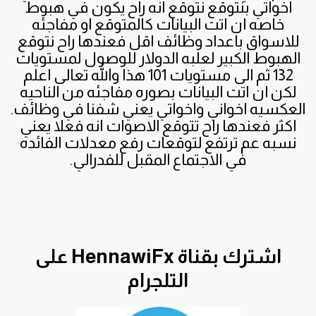
اخواتي بنتوقع نتوقع انه راح يكون في هبوط
خاصه ان اتت البيانات كالمتوقع او مفاجئه
للاسواق باعداد وظائف اقل فعندها راح نتوقع
الهبوط الكبير لعلبه الدولار للوصول لمستويات
132 ثم الى مستويات 101 هذا والله تعالى اعلم
لكن ان اتت البيانات بصوره مفاجئه من الناحيه
العكسيه اخواني واخواتي يعني شفنا في وظائف.
اكثر فعندها راح تتوقع الاصوات انه فعلا يعني
نسبه عم ترتفع لتوقعات رفع معدلات الفائده
في الاجتماع المقبل للفدرالي.
اشترك بقناة HennawiFx على
التلجرام