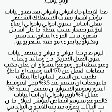
ارباح يوميه.
هذا الارتفاع جاء اخواني واخواتي بعد صدور بيانات
مؤشر اسعار نفقات الاستهلاك الشخصي
فعلى اساس سنوي اخواني واخواتي ارتفاع
المؤشر بمقدار عشب نقطه اما على اساس
شهري فاتت القراءه السابق عند سفر
وتكنولوجيا بقراءه موافقه لشهر يونيو .
اليوم هام جدا اخواني واخواتي وستصدر بيانات
سوق العمل الامريكي من وظائف وبطاله
ومتوسطه اجور وتتوقع الاسواق ان يعلن مكتب
احصاءات العمل عن 170 الف وظيفه اي تباطؤ
طفيت عن الشهر السابق اما البطاله
فالتوقعات ان تستقر عند 3.5% نيجي لمتوسط
الاجور وتتوقع الاسواق ان تنخفض بنسبه 3%
مقابل 4% تاريخ واخواتي ان اتت البيانات
كالمتوقع فنتوقع انخفاض لمؤشر الدولار اما ان
اتت البيانات بصوره مفاجئه للاسواق التزايد في