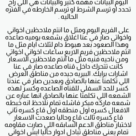
اليوم البيانات مهمه كثير والبيانات هي اللي راح
تحدد او ترسم الشرط او ترسم الخارطه في الفتره
الحاليه .
على الفريم اليوم ومثل ما انتم ملاحظين اخواني
واخواتي صار في عنا اغلاق بشمعه يوميه صاعده
وهذا الصعود بعد هبوط دام لثلاث ايام مثل ما
انتم ملاحظين فريم الاربع ساعات اخواني اخواتي
ومن ناحيه فنيه مثل ما انتم ملاحظين الاسعار
كانت تتحرك داخل قناه صاعده صار في عنا
اشارات برايك. البيريه جيده من مناطق العرض
اللي تكلمنا عنها بالصادق وبعدين صار في عندنا
كسر للحد السفلي للقناه الصاعده وكسر لهذه
الشمعه اللي تكلمنا عنها بالصادق انها عباره عن
شمعه ماركه ميكر فاشله تمام نلاحظ انه خبطه
الافعال كسره اول منطقه اول قاع كسره ثاني
قاع كسره ثالث قاع وحاليا صعدت الاسعار
لاختبار مناطق الدعم السابقه اللي صارت مقاومه
تمام يعني مناطق تبادل ادوار حاليا ايش اخواني