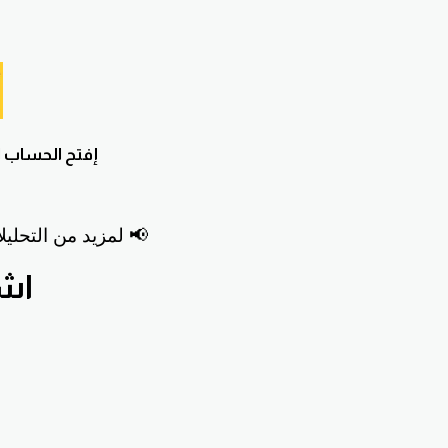
إفتح
الحساب ا
📢 لمزيد من التحليل
اشترك ب