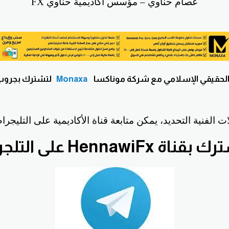
عصام حناوي – مؤسس أكاديمية حناوي FX
لحقيقي الإسلامي مع شركة موناكسا
Monaxa
لتشترك بجروب ا
ات الفنية التحديد، يمكن متابعة قناة الأكاديمية على التليجر
قناة HennawiFx على التلجرام