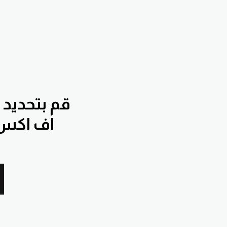
قم بتحديد
اف اك