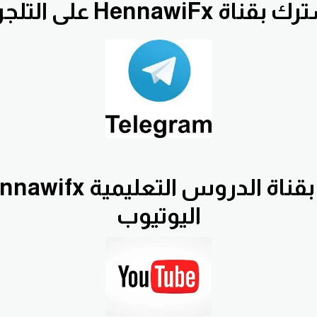
قناة HennawiFx على التلجرام
اليوتيوب