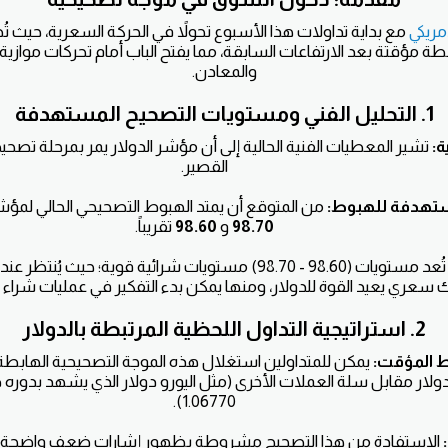
مريكي
مع بداية تداولات هذا الأسبوع تحولاً في الحركة السعرية، حيث تُظ
ة مؤقتة بعد الارتفاعات السابقة، مما يفتح الباب أمام تحركات مواز
والمعادن.
1. التحليل الفني ومستويات التصحيح المستهدفة
ة:
تشير المعطيات الفنية الحالية إلى أن مؤشر الدولار يمر بمرحلة تصح
القصير.
ستهدفة للهبوط:
من المتوقع أن يمتد الهبوط التصحيحي الحالي لمؤش
98.70
و
98.60
تقريباً.
تُعد مستويات (98.60 - 98.70) مستويات شرائية قوية؛ حيث 
سعري يعيد القوة للدولار، ومنها يمكن بدء التفكير في عمليات شراء ال
2. استراتيجية التداول اللحظية المرتبطة بالدولار
 المؤقت:
يمكن للمتداولين استغلال هذه الموجة التصحيحية الهابطة 
دولار مقابل سلة العملات الأخرى (مثل اليورو دولار الذي يشهد بدوره ص
1.06770).
الاستفادة من هذا التصحيح مشروطة بظهور إشارات ضعف واضحة تع