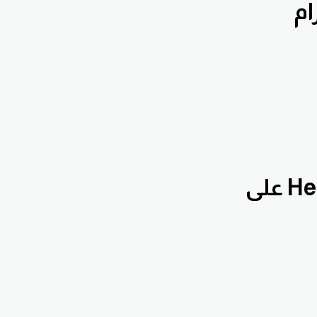
إشترك بقناة الدروس التعليمية Hennawifx على