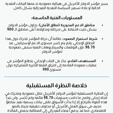
يسير مؤشر الدولار الأمريكي في هيكلية صعودية تدعمها البيانات النقدية
الحالية لإعادة تسعير السياسة النقدية الفيدرالية بشكل كامل.
المستويات الفنية الحاسمة:
مناطق الدعم المحورية (نطاق الأمان):
يحاول مؤشر الدولار
بشكل حثيث الحفاظ على تحركاته وتداولاته أعلى مناطق الـ
980
.
شرط استمرار الصعود:
طالما أن حركة المؤشر تتحرك حول هذا
النطاق الإيجابي، ولم يتم كسر مستوى الدعم الإستراتيجي عند
98.70
، فإن التوقعات والسيناريوهات الفنية ستبقى صعودية
لمؤشر الدولار.
المستهدف القادم:
بناءً على الثبات الإيجابي، يتطلع المؤشر في
عمليات صعوده القادمة إلى اختراق القمة الأخيرة المتمركزة حول
مستوى
990
.
خلاصة النظرة المستقبلية
إن النظرة المستقبلية لمؤشر الدولار الأمريكي تظل صعودية وتتحرك في
اتجاه إيجابي واضح ما دامت مستويات
98.70
قائمة ولم تُكسر. ولن تبدأ
هذه القوة بالتراجع إلا إذا بدأت الأسواق تتلقى بيانات رسمية تفيد بتباطؤ
مخيف في سوق العمل الأمريكي أو مخاوف حقيقية تحيط بالنمو
الاقتصادي، مما قد يدفع أعضاء الفيدرالي إلى المطالبة بخفض الفائدة