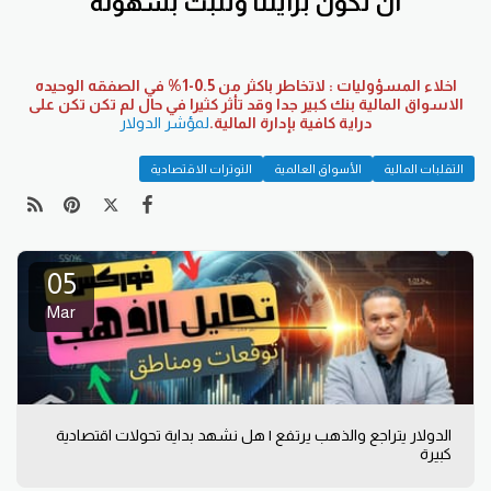
ان تكون برايتنا وتثبت بسهولة
اخلاء المسؤوليات : لاتخاطر باكثر من 0.5-1% في الصفقه الوحيده
الاسواق المالية بنك كبير جدا وقد تأثر كثيرا في حال لم تكن تكن على
دراية كافية بإدارة المالية.
لمؤشر الدولار
التقلبات المالية
الأسواق العالمية
التوترات الاقتصادية
05
Mar
الدولار يتراجع والذهب يرتفع | هل نشهد بداية تحولات اقتصادية
كبيرة