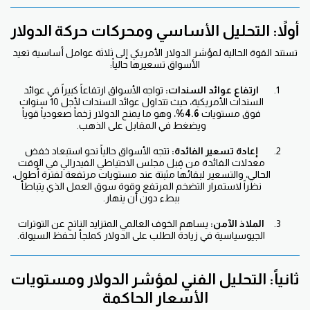
أولاً: التحليل الأساسي ومحركات حركة الدولار
تستند القوة الحالية لمؤشر الدولار الأمريكي إلى ثلاثة عوامل أساسية تعيد
الأسواق تسعيرها حالياً:
ارتفاع عوائد السندات:
تواجه الأسواق ارتفاعاً كبيراً في عوائد
السندات الأمريكية، حيث تتداول عوائد السندات لأجل 10 سنوات
فوق مستويات
4.6%
، وهو ما يمنح الدولار زخماً صعودياً قوياً
ويضغط في المقابل على الذهب.
إعادة تسعير الفائدة:
تتجه الأسواق حالياً نحو استبعاد خفض
معدلات الفائدة من قِبل مجلس الاحتياطي الفيدرالي في الوقت
الحالي، والتسعير لبقائها مثبتة عند مستويات مرتفعة لفترة أطول،
نظراً لاستمرار التضخم المرتفع وقوة سوق العمل الذي يتباطأ
ببطء دون أن ينهار.
الملاذ الآمن:
يساهم الخوف العالمي المتزايد الناتح عن التوترات
الجيوسياسية في زيادة الطلب على الدولار كملجأ لحفظ السيولة.
ثانياً: التحليل الفني لمؤشر الدولار ومستويات
الأسعار الحاكمة