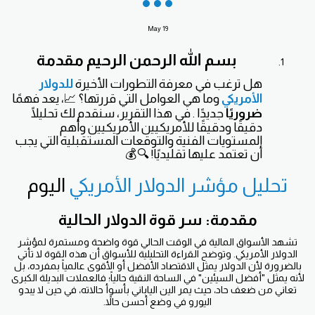
May
19
بسم الله الرحمن الرحيم
مقدمة
هل ترغب في معرفة التطورات الأخيرة
للدولار
الأمريكي
وما هي العوامل التي قررتها؟ 📈، يعد فهمًا
ضروريًا
جديدًا . في هذا التقرير، سنقدم لك تحليلًا
دقيقًا ودقيقًا للأمريكيين الأمريكيين وأهم
المستويات الفنية والتوقعات المستقبلية التي يجب
أن تعتمد عليها تقليديًا! 🔍💰
تحليل مؤشر الدولار الأمريكي
اليوم
مقدمة: سر قوة الدولار الحالية
تشهد الأسواق المالية في الوقت الحالي قوة واضحة ومستمرة لمؤشر
الدولار الأمريكي. وتوضح القراءة التحليلية للأسواق أن هذه القوة لا تأتي
بالضرورة لأن الدولار يمثل الاقتصاد الأفضل أو الأقوى عالمياً بمفرده، بل
لأنه يمثل "أفضل السيئين" في الساحة النقية حالياً؛ فالعملات البديلة الكبرى
تعاني من ضعف حاد، حيث يمر الين الياباني بأسوأ حالاته، في حين لا يبدو
اليورو في وضع أحسن حالاً.