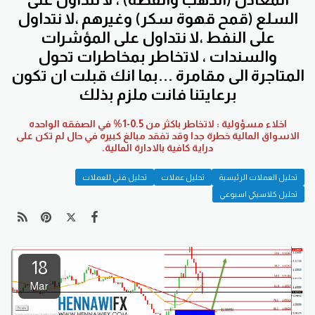
السلع (قمح قهوة سكر) وغيرهم ،لا نتداول
على النفط ،لا نتداول على المؤشرات
والسندات ، لاتخاطر بمخاطرات تحول
المتاجرة الى مقامرة ...بما انك قبلت ان تكون
برعايتنا فانت ملزم بذلك
اخلاء مسؤولية : لاتخاطر باكثر من 0.5-1% في الصفقه الواحده
الاسواق المالية خطرة جدا وقد تفقد مبالغ كبيره في حال لم تكن على
دراية كافية بالادارة المالية.
تحليل العملات الرئيسية
تحليل عملات
تحليل فني للعملات
تحليل كلاسيكي اسبوعي
18
Mar