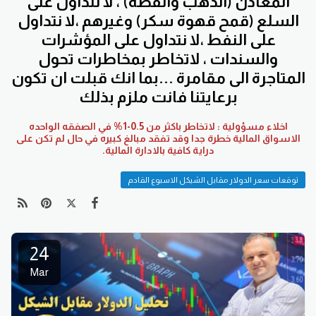
المعادن (الذهب والفضة) ، لا نتداول على
السلع (قمح قهوة سكر) وغيرهم ،لا نتداول
على النفط ،لا نتداول على المؤشرات
والسندات ، لاتخاطر بمخاطرات تحول
المتاجرة الى مقامرة ...بما انك قبلت ان تكون
برعايتنا فانت ملزم بذلك
اخلاء مسؤولية : لاتخاطر باكثر من 0.5-1% في الصفقه الواحده
الاسواق المالية خطرة جدا وقد تفقد مبالغ كبيره في حال لم تكن على
دراية كافية بالادارة المالية.
توقعات سعر الدولار مقابل الشيكل الاسبوع القادم
24
Mar