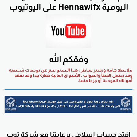
اليومية Hennawifx على اليوتيوب
وفقكم الله
ملاحظة هامة وتحذير مخاطر : هذا الفيديو يعبر عن توقعات شخصية
وقد تحتمل الخطأ والصواب , الأسواق المالية خطرة جدا وقد تفقد
أموالك المودعة أو جزءا منها.
افتح حساب اسلامي برعايتنا مع
شركة توب