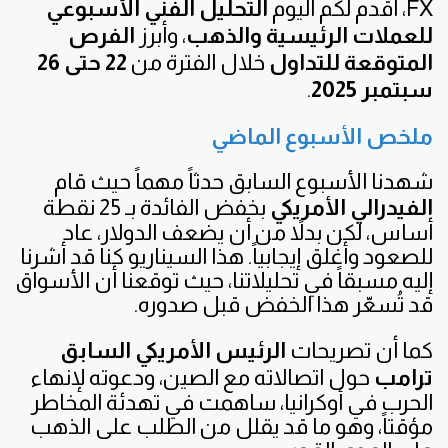
FX، أقدم لكم اليوم
التحليل الفني الأسبوعي
للعملات الرئيسية والذهب
، وأبرز
الفرص
المتوقعة للتداول
خلال الفترة من
22 حتى 26
سبتمبر 2025
.
ملخص الأسبوع الماضي
شهدنا الأسبوع السابق حدثاً مهماً حيث قام
الفيدرالي الأمريكي
بخفض الفائدة بـ 25 نقطة
أساس، لكن بدلاً من أن يضعف الدولار، عاد
للصعود وأغلق إيجابياً. هذا السيناريو كنا قد أشرنا
إليه مسبقاً في تحليلاتنا، حيث توقعنا أن الأسواق
قد تُسعّر هذا الخفض قبل صدوره.
كما أن تصريحات
الرئيس الأمريكي السابق
ترامب
حول اتصالاته مع الصين، ودعوته لإنهاء
الحرب في أوكرانيا، ساهمت في تهدئة المخاطر
مؤقتاً، وهو ما قد يقلل من الطلب على الذهب