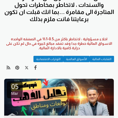
والسندات ، لاتخاطر بمخاطرات تحول
المتاجرة الى مقامرة ...بما انك قبلت ان تكون
برعايتنا فانت ملزم بذلك
اخلاء مسؤولية : لاتخاطر باكثر من 0.5-1% في الصفقه الواحده
الاسواق المالية خطرة جدا وقد تفقد مبالغ كبيره في حال لم تكن على
دراية كافية بالادارة المالية.
التقلبات المالية
الأسواق العالمية
التوترات الاقتصادية
05
Mar