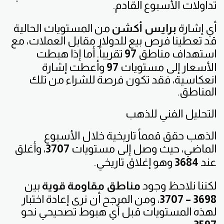
تداولات الأسبوع القادم.
أي إشارة
برايس أكشن
من المستويات الحالية
قد تعطينا فرص بيع للدولار مقابل العملات، مع
استهداف مناطق
97
تقريباً. أما إذا هبطت
الأسعار إلى مستويات
97
وأعطت إشارة
انعكاسية، فقد تكون فرصة للشراء من تلك
المناطق.
التحليل الفني للذهب
الذهب حقق قمماً تاريخية خلال الأسبوع
الماضي، حيث وصل إلى مستويات
3707
، وأغلق
عند
3684
وهو إغلاق تاريخي.
لكننا نلاحظ وجود
مناطق مقاومة قوية
بين
3698 – 3707
، ومن المرجح أن نرى إعادة اختبار
لهذه المستويات قبل أي هبوط تصحيحي نحو