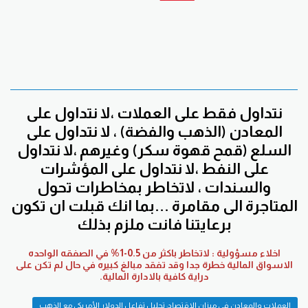
نتداول فقط على العملات ،لا نتداول على
المعادن (الذهب والفضة) ، لا نتداول على
السلع (قمح قهوة سكر) وغيرهم ،لا نتداول
على النفط ،لا نتداول على المؤشرات
والسندات ، لاتخاطر بمخاطرات تحول
المتاجرة الى مقامرة ...بما انك قبلت ان تكون
برعايتنا فانت ملزم بذلك
اخلاء مسؤولية : لاتخاطر باكثر من 0.5-1% في الصفقه الواحده
الاسواق المالية خطرة جدا وقد تفقد مبالغ كبيره في حال لم تكن على
دراية كافية بالادارة المالية.
العملات والمعادن في ميزان الاقتصاد: تحليل تفاعل الدولار الأمريكي مع الذهب