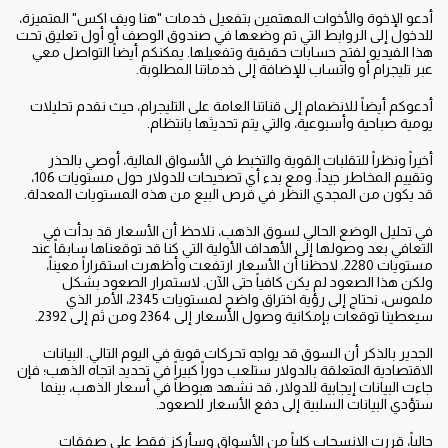
أدعو الإخوة والأخوات المهتمين بتفعيل خدمات "هنا ويف اكس" المتميزة،
للدخول إلى الروابط التي تم وضعها في صندوق الوصف أو أول تعليق تحت
هذا الفيديو لفتح حسابات حقيقية وتفعيلها. يمكنكم أيضاً التواصل معي
عبر تليجرام أو واتساب للإضافة إلى خدماتنا المطلوبة.
أدعوكم أيضاً للانضمام إلى قناتنا العامة على التليجرام، حيث نقدم تحليلات
يومية صباحية وأسبوعية، والتي يتم تحديثها بانتظام.
أخيراً ونظراً للتقلبات القوية والتخبط في الأسواق المالية، أوصي بالحذر
وتقييم المخاطر جيداً. ومع بدء أي تصحيحات للدولار حول مستويات 106،
قد يكون من المجدي النظر في فرص البيع من هذه المستويات المعدلة.
في تحليل الوضع الحالي لسوق الذهب، نلاحظ أن الأسعار قد بدأت في
التعافي بعد وصولها إلى الأهداف الأولية التي كنا قد توقعناها سابقاً عند
مستويات 2280. لاحظنا أن الأسعار ارتفعت وأظهرت استقراراً معيناً،
ولكن هذا الصعود لم يكن كافياً حتى الآن. لاستمرار الصعود بشكل
ملموس، نحتاج إلى رؤية اختراق واضح لمستويات 2345، الأمر الذي
سيعطينا توقعات بإمكانية وصول الأسعار إلى 2364 ومن ثم إلى 2392.
الجدير بالذكر أن السوق قد يواجه تحركات قوية في اليوم التالي. البيانات
الاقتصادية المتعلقة بالدولار ستلعب دوراً كبيراً في تحديد اتجاه الذهب؛ فإن
جاءت البيانات إيجابية للدولار، قد نشهد هبوطاً في أسعار الذهب، بينما
ستؤدي البيانات السلبية إلى دفع الأسعار للصعود.
حالياً، قررت الانسحاب كلياً من الأسواق وسأركز فقط على صفقات