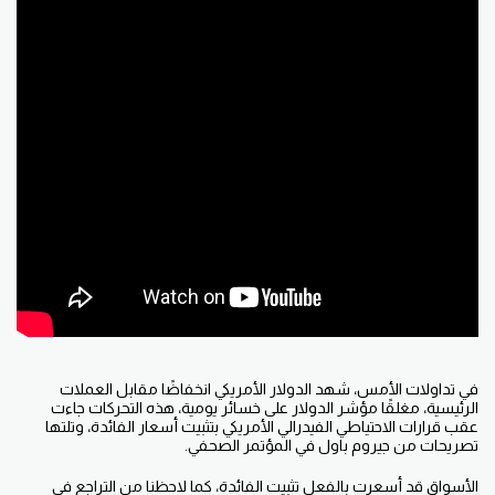
في تداولات الأمس، شهد الدولار الأمريكي انخفاضًا مقابل العملات
الرئيسية، مغلقًا مؤشر الدولار على خسائر يومية، هذه التحركات جاءت
عقب قرارات الاحتياطي الفيدرالي الأمريكي بتثبيت أسعار الفائدة، وتلتها
تصريحات من جيروم باول في المؤتمر الصحفي.
الأسواق قد أسعرت بالفعل تثبيت الفائدة، كما لاحظنا من التراجع في