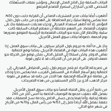
البيانات السابقة مثل الناتج المحلي الإجمالي ومؤشر نفقات الاستهلاك
الشخصي، اللذين أشارا إلى استمرار التضخم المرتفع.
أظهرت أيضًا بيانات مدير المشتريات الصناعي أن القراءة جاءت دون 50%،
مما يعكس وضعًا سلبيًا، رغم المحافظة على الهدوء من جانب باول خلال
المؤتمر، إلا أنه أظهر استعداد الفيدرالي لإجراء تعديلات مستقبلية بناءً على
تطورات الاقتصاد. من المهم ملاحظة أن معظم البيانات السابقة كانت
سلبية، والأنظار الآن تتجه نحو البيانات الاقتصادية الرئيسية المتوقع صدورها
يوم الجمعة، خصوصًا بيانات سوق العمل الأمريكي.
بناءً على ما أفاد به جيروم باول، التركيز سيكون على بيانات سوق العمل. إذا
أظهرت هذه البيانات قوة في الاقتصاد الأمريكي، يمكننا توقع احتمالية
تعافي الدولار، ولكن استنادًا إلى التحليل الحالي، يمكن توقع ميل الحركة نحو
ضعف للدولار، على الرغم من أن التحركات قد لا تكون قوية.
في تصريحاته الأخيرة، لم يلمح جيروم باول، رئيس الاحتياطي الفيدرالي، إلى
احتمالية رفع أسعار الفائدة في المستقبل القريب، مما يعكس حذراً وذكاء
في تعامله مع الأسئلة الصحفية. هذا الحذر من جانبه قد ساهم في تقوية
مركز الذهب، الذي برز كأكبر المستفيدين من هذه التصريحات.
من ناحية أخرى، يظل الانتباه مُنصباً نحو بيانات سوق العمل الأمريكي.
بفضل الله، حققت مجموعة التوصيات الخاصة بنا أمس أكثر من 240
نقطة إيجابية، وأما فيما يخص حسابي الخاص بخدمة نسخ الصفقات، فقد
حققنا، بفضل الله، أرباحاً تصل إلى 153% من رأس المال، و70% من الأرباح
في شهر مايو الحالي.