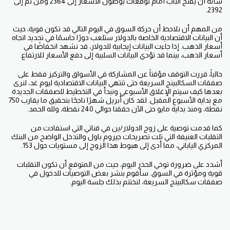
شأنه أن يفتح الباب أمام توقعات بوصول الأسعار إلى 2364 ومن ثم إلى
2392.
من المهم أن نلاحظ أن حركة السوق في اليوم التالي قد تكون قوية، حيث
أن البيانات الاقتصادية الخاصة بالدولار ستلعب دورًا حاسمًا في تحديد اتجاه
أسعار الذهب. إذا جاءت البيانات إيجابية للدولار، قد نشهد انخفاضًا في
أسعار الذهب، بينما قد تؤدي البيانات السلبية إلى دفع الأسعار للارتفاع.
حالياً، قررت التوقف مؤقتاً عن المشاركة في الأسواق والتركيز فقط على
صفقات السكالبينج السريعة حتى تنتهي البيانات الاقتصادية ليوم غد، لنرى
بعدها كيف سيتم الإغلاق الأسبوعي ونبدأ في التخطيط للصفقات الجديدة
مع بداية الأسبوع المقبل. لقد كان أبريل شهرًا ناجحًا بتحقيق ما يقارب 750
نقطة، ومنذ بداية مايو حتى الآن حققنا حوالي 240 نقطة، ولله الحمد.
كما قدمت توصية على زوج الدولار/ين في قناتي التي استفادت من
التقلبات العنيفة التي تلت تصريحات جيروم باول والتدخل الواضح من البنك
المركزي الياباني، مما أدى إلى هبوط هذا الزوج إلى مستويات حول 153.
أشدد على ضرورة توخي الحذر اليوم، حيث من المتوقع أن تكون التقلبات
قوية ومؤثرة في السوق. سأقوم بنشر بعض التوصيات للدخول في
صفقات سكالبينج السريعة، لنختتم بذلك جلسة اليوم.