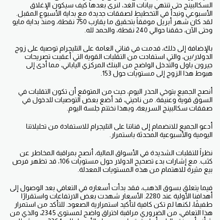
السكالبينج حتى تنتهي بيانات الغد، لنرى بعدها كيف سيكون الإغلاق
الأسبوعي ونبدأ في التخطيط لصفقات جديدة مع بداية الأسبوع المقبل.
لقد كان شهر أبريل موفقاً بتحقيق ما يقارب 750 نقطة، ومنذ بداية مايو
وحتى الآن، حققنا حوالي 240 نقطة، والحمد لله.
بالإضافة إلى ذلك، قدمت في قناتي العامة على التليجرام توصية على زوج
الدولار/ين، والتي استفادت من التقلبات القوية التي أعقبت تصريحات
جيرون باول والتدخل الواضح من البنك المركزي الياباني، مما أدى إلى
هبوط هذا الزوج إلى مستويات حول 153.
أنصح الجميع بتوخي الحذر اليوم، حيث من المتوقع أن تكون التقلبات في
السوق قوية وعنيفة. من ناحيتي، قد أضع بعض التوصيات للدخول في
صفقات سكالبينج السريعة، وبهذا نختتم جلسة اليوم.
أدعو الجميع للانضمام إلى قناتنا على التليجرام للاستفادة من تحليلاتنا
اليومية والأسبوعية المحدثة باستمرار.
نظراً للتقلبات الشديدة في الأسواق المالية، أنصح بمراقبة المخاطر عن
كثب. مع إشارات بدء تصحيح الدولار حول مستويات 106، قد تظهر فرص
بيع مثيرة للاهتمام من هذه المستويات المعدلة.
فيما يتعلق بسوق الذهب، فقد بدأت أسعاره في التعافي بعد الوصول إلى
أهدافنا الأولية عند 2280. الأسعار شهدت بعض الارتفاعات واستقرارًا
طفيفًا، لكنها لم تكن كافية لتأكيد استمرارية الصعود. للتأكد من استمرار
هذا التعافي، من الضروري مراقبة اختراق واضح لمستوى 2345، والذي من