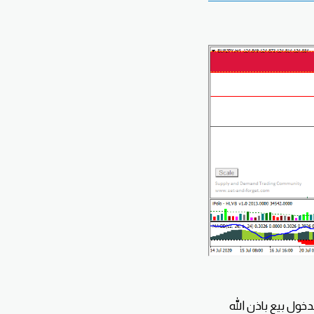
وضحه على الشارت ، اي برايس اكشن بيعي من 125.60 سيتم الدخول بيع باذن الله