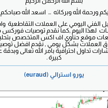
بسم الله الرحمن الرحيم
كم ورحمة الله وبركاته ... اسعد الله صباحكم 
يل الفني اليومي على العملات التقاطعية
وا
ت لهذا اليوم ,كما نقدم توصيات فوركس م
بعات موقع حناوي اف اكس المتخصص بتحل
اق العملات بشكل يومي , نقدم افضل توص
ارات تداول احترافية بامر الله تعالى وبدقة عا
كبيرة .
يورو استرالي (euraud)