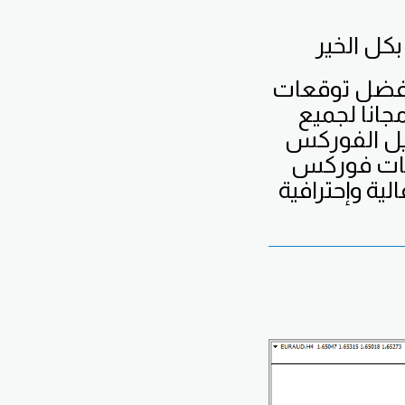
بكل الخير
فضل
توقعات
جانا لجميع
يل الفوركس
يات فوركس
لية وإحترافية