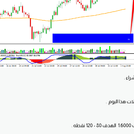
اء .
ات هذا اليوم .