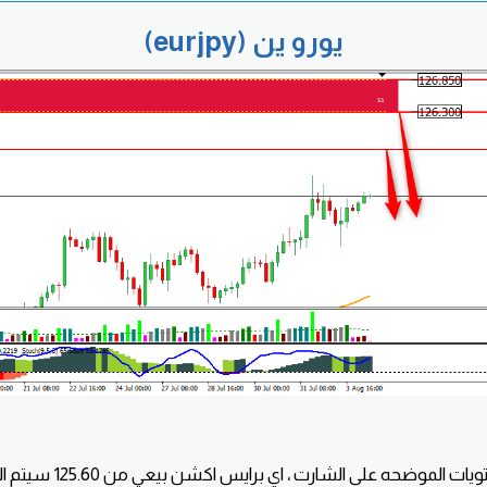
يورو ين (eurjpy)
ننتظر الوصول الى المستويات الم