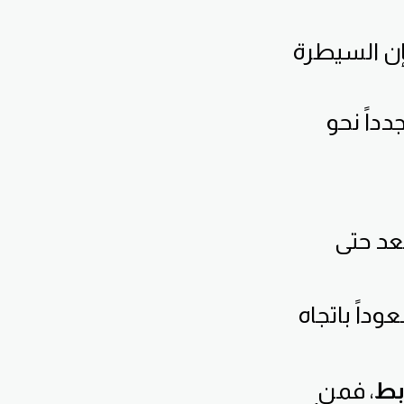
إن السيطرة
داً نحو
عد حتى
اً باتجاه
بط
، فمن