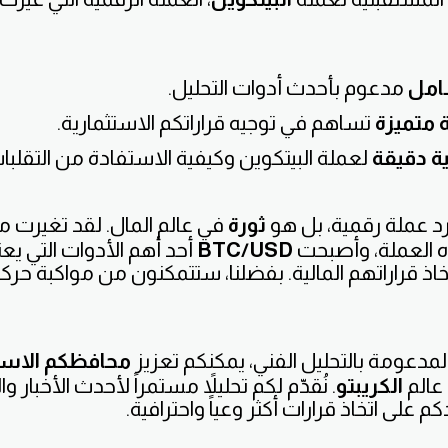
امل
مدعوم بأحدث أدوات التحليل.
 متميزة
تساهم في توجيه قراراتكم الاستثمارية.
ة دقيقة
لعملة البيتكوين وكيفية الاستفادة من التقلبا
د عملة رقمية، بل هو
ثورة
في عالم المال. لقد تغيرت م
 العملة، وأصبحت
BTC/USD
أحد أهم الأدوات التي يعت
ذ قراراتهم المالية. بفضلنا، ستتمكنون من مواكبة حرك
لمدعومة بالتحليل الفني، يمكنكم تعزيز
محافظكم الاست
عالم
الكريبتو
. نُقدّم لكم تحليلاً مستمراً لأحدث الأخبار 
على اتخاذ قرارات أكثر وعياً واحترافية.