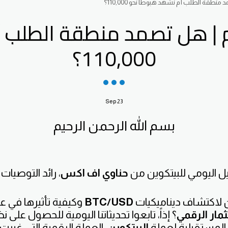
 منطقة الطلب أم نشهد هبوطاً نحو 110,000؟
وم | هل تصمد منطقة الطلب 
110,000؟
Sep
23
بسم الله الرحمن الرحيم
ليل اليومي للبيتكوين من
حناوي اف اكس
، رائد التوصيات 
لاكتشاف ديناميكيات
BTC/USD
وكيفية تأثيرها في ع
مار الرقمي
؟ إذاً، تابعوا تحديثاتنا اليومية للحصول على
المستقبلية لعملة
البيتكوين
، العملة الرقمية التي غيرت