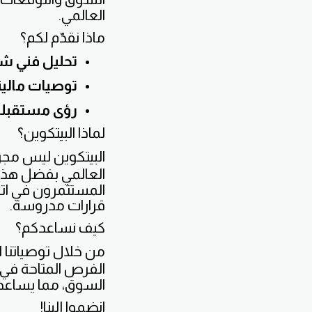
العالمي.
ماذا نقدّم لكم؟
تحليل فني ش
توصيات مالية
رؤى مستقبلي
لماذا البيتكوين؟
البيتكوين ليس مجر
العالمي بفضل هذه
المستثمرون في اتخا
قرارات مدروسة.
كيف نساعدكم؟
من خلال توصياتنا ا
الفرص المتاحة في 
السوق، مما يساعدكم 
انضموا إلينا!