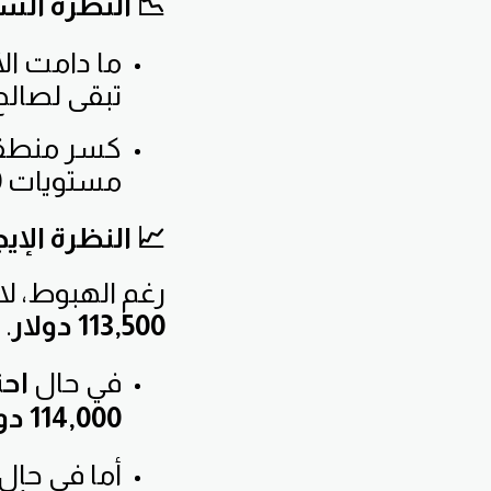
📉 النظرة السل
ما دامت ال
تبقى لصالح 
كسر منطقة 
مستويات
0
📈 النظرة الإيج
رغم الهبوط، ل
113,500 دولار
.
في حال
احت
114,000 دولار
أما في حال