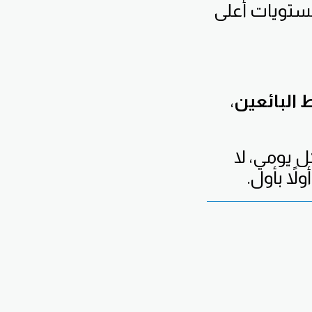
ستويات أعلى
البائعين
،
يومي، لا
اً بأول.