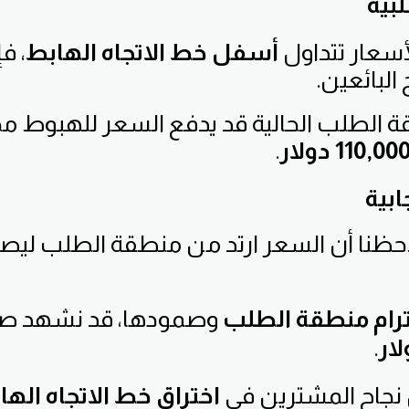
بية
أسعار تتداول
أسفل خط الاتجاه الهابط
، ف
البائعين.
الطلب الحالية قد يدفع السعر للهبوط مجد
110,00 دولار
.
ابية
احظنا أن السعر ارتد من منطقة الطلب ليص
رام منطقة الطلب
وصمودها، قد نشهد صعود
.
 نجاح المشترين في
اختراق خط الاتجاه الها