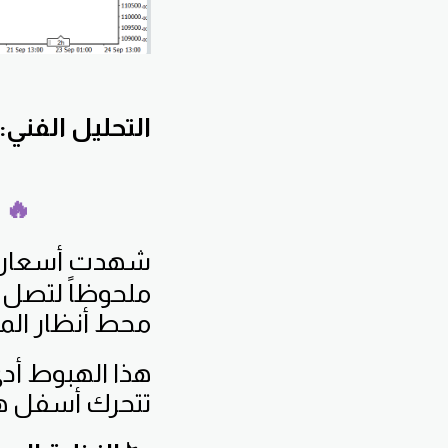
التحليل الفني:
🔥 ت
شهدت أسعار
ملحوظاً لتصل 
محط أنظار المت
هذا الهبوط أد
تتحرك أسفل هذ