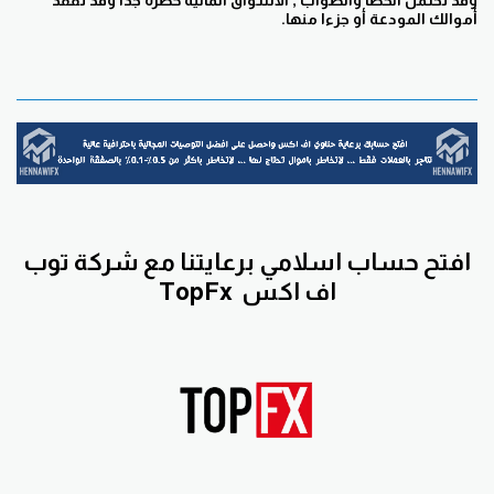
وقد تحتمل الخطأ والصواب , الأسواق المالية خطرة جدا وقد تفقد
أموالك المودعة أو جزءا منها.
افتح حساب اسلامي برعايتنا مع
شركة توب
اف اكس
TopFx