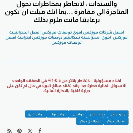
والسندات ، لاتخاطر بمخاطرات تحول
المتاجرة الى مقامرة ...بما انك قبلت ان تكون
برعايتنا فانت ملزم بذلك
افضل شركات فوركس
اقوى توصيات فوركس
افضل استراتيجية
فوركس
اقوى استراتيجية سكالبينج
توصيات فوركس احترافية
افضل
توصيات فوركس
اخلاء مسؤولية : لاتخاطر باكثر من 0.5-1% في الصفقه الواحده
الاسواق المالية خطرة جدا وقد تفقد مبالغ كبيره في حال لم تكن على
دراية كافية بالادارة المالية.
يورو دولار
باوند دولار
دولار ين
دولار فرنك
دولار كندي
استرالي دولار
نيوزلاندي دولار