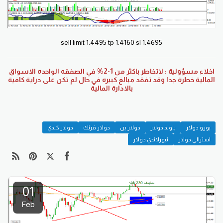
sell limit 1.4495 tp 1.4160 sl 1.4695
اخلاء مسؤولية : لاتخاطر باكثر من 1-2% في الصفقه الواحده الاسواق
المالية خطرة جدا وقد تفقد مبالغ كبيره في حال لم تكن على دراية كافية
بالادارة المالية
يورو دولار
باوند دولار
دولار ين
دولار فرنك
دولار كندي
استرالي دولار
نيوزلاندي دولار
01
Feb