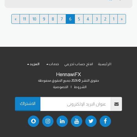
»
11
10
9
8
7
6
5
4
3
2
1
«
الرئيسية
افتح حساب تجريبي
خدمات
المزيد
HennawiFX
حقوق النشر © 2026 جميع الحقوق محفوظة
الشروط
|
الخصوصية
الاشتراك